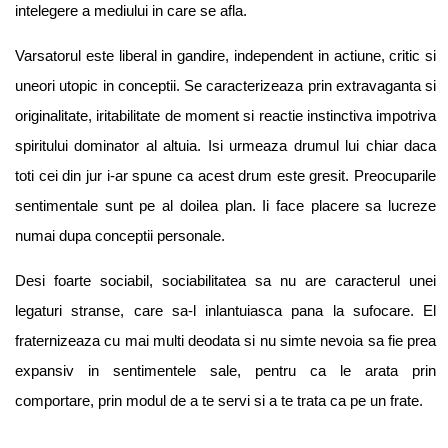
intelegere a mediului in care se afla.
Varsatorul este liberal in gandire, independent in actiune, critic si
uneori utopic in conceptii. Se caracterizeaza prin extravaganta si
originalitate, iritabilitate de moment si reactie instinctiva impotriva
spiritului dominator al altuia. Isi urmeaza drumul lui chiar daca
toti cei din jur i-ar spune ca acest drum este gresit. Preocuparile
sentimentale sunt pe al doilea plan. Ii face placere sa lucreze
numai dupa conceptii personale.
Desi foarte sociabil, sociabilitatea sa nu are caracterul unei
legaturi stranse, care sa-l inlantuiasca pana la sufocare. El
fraternizeaza cu mai multi deodata si nu simte nevoia sa fie prea
expansiv in sentimentele sale, pentru ca le arata prin
comportare, prin modul de a te servi si a te trata ca pe un frate.