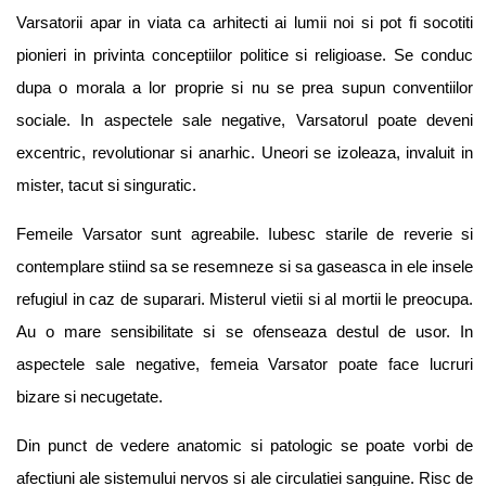
Varsatorii apar in viata ca arhitecti ai lumii noi si pot fi socotiti
pionieri in privinta conceptiilor politice si religioase. Se conduc
dupa o morala a lor proprie si nu se prea supun conventiilor
sociale. In aspectele sale negative, Varsatorul poate deveni
excentric, revolutionar si anarhic. Uneori se izoleaza, invaluit in
mister, tacut si singuratic.
Femeile Varsator sunt agreabile. Iubesc starile de reverie si
contemplare stiind sa se resemneze si sa gaseasca in ele insele
refugiul in caz de suparari. Misterul vietii si al mortii le preocupa.
Au o mare sensibilitate si se ofenseaza destul de usor. In
aspectele sale negative, femeia Varsator poate face lucruri
bizare si necugetate.
Din punct de vedere anatomic si patologic se poate vorbi de
afectiuni ale sistemului nervos si ale circulatiei sanguine. Risc de