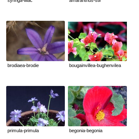
syringa-liliac
amaranthus-stir
brodiaea-brodie
bougainvillea-bughenvilea
primula-primula
begonia-begonia