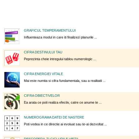
GRAFICUL TEMPERAMENTULUI
Influenteaza modul in care iti finalizezi planurile ...
CIFRA DESTINULUI TAU
Peprezinta cheie intregului tablou numerologic ...
CIFRA ENERGIEI VITALE
Mai este numita si cifra fundamentala, sau a realitatii ...
CIFRA OBIECTIVELOR
Ea arata ce poti realiza efectiv, catre ce anume te ...
NUMEROGRAMA DATEI DE NASTERE
Poti vedea in ce directie ai evoluat sau te-ai dezvoltat ...
DESCOPERA-TI CICLURILE VIETII