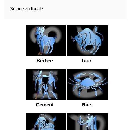
Semne zodiacale:
Berbec
Taur
Gemeni
Rac