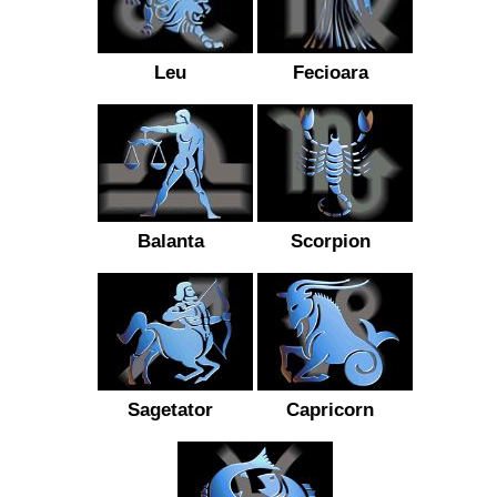
Leu
Fecioara
Balanta
Scorpion
Sagetator
Capricorn