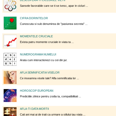
Sansele favorabile care se ti se ivesc, apar in cicluri ...
CIFRA DORINTELOR
Cunoscuta si sub denumirea de "pasiunea secreta" ...
MOMENTELE CRUCIALE
Exista patru momente cruciale in viata ta ...
NUMEROGRAMA NUMELUI
Arata cum interactionezi cu cei din jur.
AFLA SEMNIFICATIA VISELOR
Ce inseamna visele tale? Afla semnificatia lor ...
HOROSCOP EUROPEAN
Predictiile zilnice pentru zodia ta, compatibilitati ...
AFLA-TI DATA MORTII
Cati ani mai ai de trait ca urmare a stilului tau viata ...