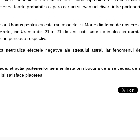
nea foarte probabil sa apara certuri si eventual divort intre parteneri
n sau Uranus pentru ca este rau aspectat si Marte din tema de nastere 
 Marte, iar Uranus din 21 in 21 de ani, este usor de inteles ca durat
ie in perioada respectiva.
t neutraliza efectele negative ale stresului astral, iar fenomenul d
de, atractia partenerilor se manifesta prin bucuria de a se vedea, de 
 isi satisface placerea.