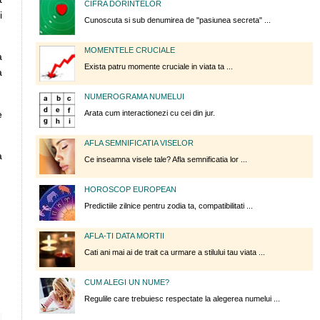
CIFRA DORINTELOR
i
Cunoscuta si sub denumirea de "pasiunea secreta" ...
MOMENTELE CRUCIALE
a
Exista patru momente cruciale in viata ta ...
a
NUMEROGRAMA NUMELUI
e
Arata cum interactionezi cu cei din jur.
AFLA SEMNIFICATIA VISELOR
a
Ce inseamna visele tale? Afla semnificatia lor ...
HOROSCOP EUROPEAN
Predictiile zilnice pentru zodia ta, compatibilitati ...
AFLA-TI DATA MORTII
Cati ani mai ai de trait ca urmare a stilului tau viata ...
CUM ALEGI UN NUME?
Regulile care trebuiesc respectate la alegerea numelui ...