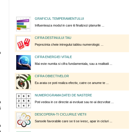
GRAFICUL TEMPERAMENTULUI
Influenteaza modul in care iti finalizezi planurile ...
CIFRA DESTINULUI TAU
Peprezinta cheie intregului tablou numerologic ...
n
CIFRA ENERGIEI VITALE
Mai este numita si cifra fundamentala, sau a realitatii ...
CIFRA OBIECTIVELOR
Ea arata ce poti realiza efectiv, catre ce anume te ...
NUMEROGRAMA DATEI DE NASTERE
a
Poti vedea in ce directie ai evoluat sau te-ai dezvoltat ...
i
DESCOPERA-TI CICLURILE VIETII
Sansele favorabile care se ti se ivesc, apar in cicluri ...
a
t