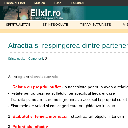
Plante si Flori
Muzica
Foto
Felicitari
SPIRITUALITATE
STIINTE OCULTE
TERAPII NATURISTE
MI
Atractia si respingerea dintre partener
-
: 0
Stiinte oculte
Comentarii
Astrologia relationala cuprinde:
1.
Relatia cu propriul suflet
- o necesitate pentru a avea o relat
- Retete pentru trezirea sufletului pe specificul fiecarei case
- Tranzite planetare care ne ingreuneaza accesul la propriul suflet
- Sistemele de valori si convingeri care ne ghideaza in viata
2.
Barbatul si femeia interioara
- stabilirea arhetipului interior i
3.
Potentialul afectiv