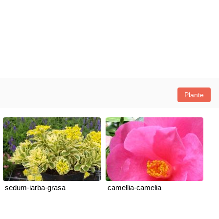
Plante
sedum-iarba-grasa
camellia-camelia