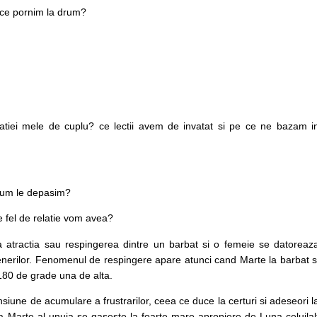
u ce pornim la drum?
latiei mele de cuplu? ce lectii avem de invatat si pe ce ne bazam i
cum le depasim?
e fel de relatie vom avea?
e ca atractia sau respingerea dintre un barbat si o femeie se datoreaz
rtenerilor. Fenomenul de respingere apare atunci cand Marte la barbat s
 180 de grade una de alta.
nsiune de acumulare a frustrarilor, ceea ce duce la certuri si adeseori l
 Marte al unuia se gaseste la foarte mare apropiere de Luna celuilal