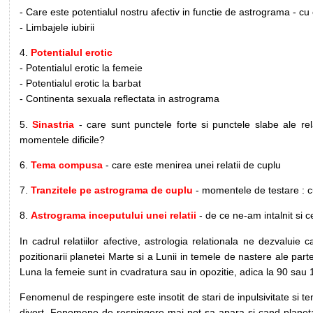
- Care este potentialul nostru afectiv in functie de astrograma - c
- Limbajele iubirii
4.
Potentialul erotic
- Potentialul erotic la femeie
- Potentialul erotic la barbat
- Continenta sexuala reflectata in astrograma
5.
Sinastria
- care sunt punctele forte si punctele slabe ale re
momentele dificile?
6.
Tema compusa
- care este menirea unei relatii de cuplu
7.
Tranzitele pe astrograma de cuplu
- momentele de testare : 
8.
Astrograma inceputului unei relatii
- de ce ne-am intalnit si c
In cadrul relatiilor afective, astrologia relationala ne dezvalui
pozitionarii planetei Marte si a Lunii in temele de nastere ale pa
Luna la femeie sunt in cvadratura sau in opozitie, adica la 90 sau
Fenomenul de respingere este insotit de stari de inpulsivitate si te
divort. Fenomene de respingere mai pot sa apara si cand planeta