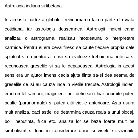
Astrologia indiana si tibetana.
In aceasta partre a globului, reincarnarea facea parte din viata
cotidiana, iar astrologia deasemnea. Astrologii indieni cand
analizau o astrograma, realizau intotdeauna o interpretare
karmica. Pentru ei era ceva firesc sa caute fiecare propria cale
spiritual si ca pentru a reusii sa evolueze trebuie mai intii sa-si
recunoasca greselile si sa le depaseasca. Astrologia in acest
sens era un ajutor imens cacia ajuta fiinta sa-si dea seama de
greselile ce isi au cauza inca in vietile trecute. Astrologii indieni
erau un fel samani, magicieni, unii detineau chiar anumite puteri
oculte (paranormale) si putea citii vietile anterioare. Asta usura
mult analiza, caci astfel de detarmina cauza reala a unui blocaj,
boli, neputinta, frica etc. analiza lor se baza foarte mult pe
simbolisml si luau in considerare chiar si visele si viziunile