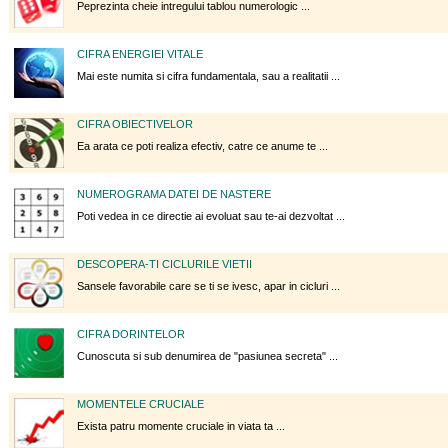
Peprezinta cheie intregului tablou numerologic ...
CIFRA ENERGIEI VITALE
Mai este numita si cifra fundamentala, sau a realitatii ...
CIFRA OBIECTIVELOR
Ea arata ce poti realiza efectiv, catre ce anume te ...
NUMEROGRAMA DATEI DE NASTERE
Poti vedea in ce directie ai evoluat sau te-ai dezvoltat ...
DESCOPERA-TI CICLURILE VIETII
Sansele favorabile care se ti se ivesc, apar in cicluri ...
CIFRA DORINTELOR
Cunoscuta si sub denumirea de "pasiunea secreta" ...
MOMENTELE CRUCIALE
Exista patru momente cruciale in viata ta ...