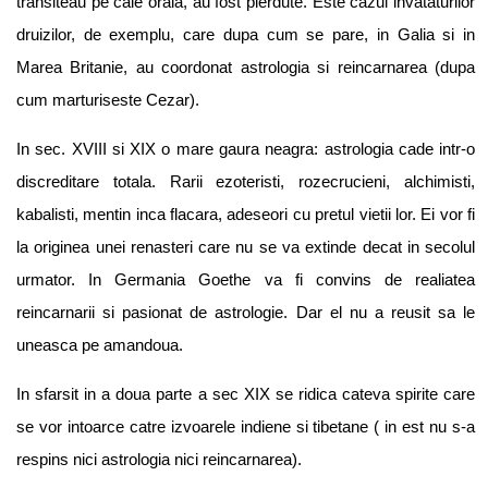
transiteau pe cale orala, au fost pierdute. Este cazul invataturilor
druizilor, de exemplu, care dupa cum se pare, in Galia si in
Marea Britanie, au coordonat astrologia si reincarnarea (dupa
cum marturiseste Cezar).
In sec. XVIII si XIX o mare gaura neagra: astrologia cade intr-o
discreditare totala. Rarii ezoteristi, rozecrucieni, alchimisti,
kabalisti, mentin inca flacara, adeseori cu pretul vietii lor. Ei vor fi
la originea unei renasteri care nu se va extinde decat in secolul
urmator. In Germania Goethe va fi convins de realiatea
reincarnarii si pasionat de astrologie. Dar el nu a reusit sa le
uneasca pe amandoua.
In sfarsit in a doua parte a sec XIX se ridica cateva spirite care
se vor intoarce catre izvoarele indiene si tibetane ( in est nu s-a
respins nici astrologia nici reincarnarea).