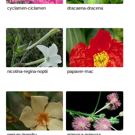
cyclamen-ciclamen
dracaena-dracena
nicotina-regina-noptii
papaver-mac
nerium-leandru
mimosa-mimoza