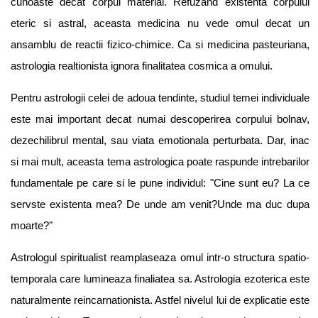
cunoaste decat corpul material. Refuzand existenta corpului
eteric si astral, aceasta medicina nu vede omul decat un
ansamblu de reactii fizico-chimice. Ca si medicina pasteuriana,
astrologia realtionista ignora finalitatea cosmica a omului.
Pentru astrologii celei de adoua tendinte, studiul temei individuale
este mai important decat numai descoperirea corpului bolnav,
dezechilibrul mental, sau viata emotionala perturbata. Dar, inac
si mai mult, aceasta tema astrologica poate raspunde intrebarilor
fundamentale pe care si le pune individul: "Cine sunt eu? La ce
servste existenta mea? De unde am venit?Unde ma duc dupa
moarte?"
Astrologul spiritualist reamplaseaza omul intr-o structura spatio-
temporala care lumineaza finaliatea sa. Astrologia ezoterica este
naturalmente reincarnationista. Astfel nivelul lui de explicatie este