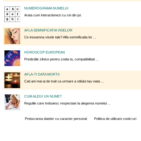
NUMEROGRAMA NUMELUI
Arata cum interactionezi cu cei din jur.
AFLA SEMNIFICATIA VISELOR
Ce inseamna visele tale? Afla semnificatia lor ...
HOROSCOP EUROPEAN
Predictiile zilnice pentru zodia ta, compatibilitati ...
AFLA-TI DATA MORTII
Cati ani mai ai de trait ca urmare a stilului tau viata ...
CUM ALEGI UN NUME?
Regulile care trebuiesc respectate la alegerea numelui ...
Prelucrarea datelor cu caracter personal
Politica de utilizare cooki-uri