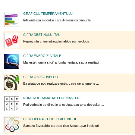
GRAFICUL TEMPERAMENTULUI
Influenteaza modul in care iti finalizezi planurile ...
CIFRA DESTINULUI TAU
Peprezinta cheie intregului tablou numerologic ...
CIFRA ENERGIEI VITALE
Mai este numita si cifra fundamentala, sau a realitatii ...
CIFRA OBIECTIVELOR
Ea arata ce poti realiza efectiv, catre ce anume te ...
NUMEROGRAMA DATEI DE NASTERE
Poti vedea in ce directie ai evoluat sau te-ai dezvoltat ...
DESCOPERA-TI CICLURILE VIETII
Sansele favorabile care se ti se ivesc, apar in cicluri ...