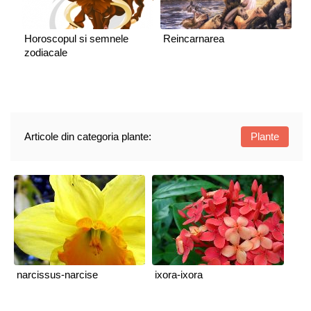
Horoscopul si semnele
Reincarnarea
zodiacale
Articole din categoria plante:
Plante
narcissus-narcise
ixora-ixora