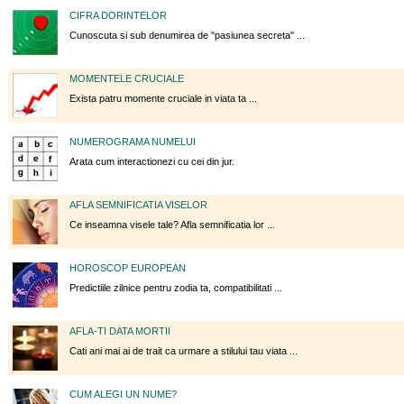
CIFRA DORINTELOR
Cunoscuta si sub denumirea de "pasiunea secreta" ...
MOMENTELE CRUCIALE
Exista patru momente cruciale in viata ta ...
NUMEROGRAMA NUMELUI
Arata cum interactionezi cu cei din jur.
AFLA SEMNIFICATIA VISELOR
Ce inseamna visele tale? Afla semnificatia lor ...
HOROSCOP EUROPEAN
Predictiile zilnice pentru zodia ta, compatibilitati ...
AFLA-TI DATA MORTII
Cati ani mai ai de trait ca urmare a stilului tau viata ...
CUM ALEGI UN NUME?