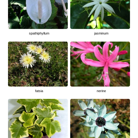
spathiphyllum
jasminum
fatsia
nerine