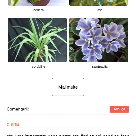
hedera
ixia
cordyline
saintpaulia
Mai multe
Comentarii:
Adauga
diana