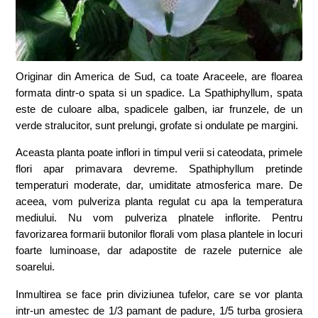
Originar din America de Sud, ca toate Araceele, are floarea
formata dintr-o spata si un spadice. La Spathiphyllum, spata
este de culoare alba, spadicele galben, iar frunzele, de un
verde stralucitor, sunt prelungi, grofate si ondulate pe margini.
Aceasta planta poate inflori in timpul verii si cateodata, primele
flori apar primavara devreme. Spathiphyllum pretinde
temperaturi moderate, dar, umiditate atmosferica mare. De
aceea, vom pulveriza planta regulat cu apa la temperatura
mediului. Nu vom pulveriza plnatele inflorite. Pentru
favorizarea formarii butonilor florali vom plasa plantele in locuri
foarte luminoase, dar adapostite de razele puternice ale
soarelui.
Inmultirea se face prin diviziunea tufelor, care se vor planta
intr-un amestec de 1/3 pamant de padure, 1/5 turba grosiera