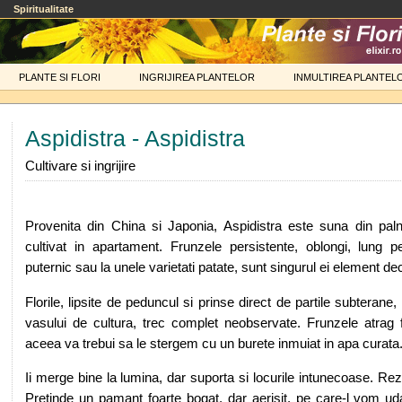
Spiritualitate
PLANTE SI FLORI
INGRIJIREA PLANTELOR
INMULTIREA PLANTEL
Aspidistra - Aspidistra
Cultivare si ingrijire
Provenita din China si Japonia, Aspidistra este suna din pal
cultivat in apartament. Frunzele persistente, oblongi, lung p
puternic sau la unele varietati patate, sunt singurul ei element dec
Florile, lipsite de peduncul si prinse direct de partile subteran
vasului de cultura, trec complet neobservate. Frunzele atrag f
aceea va trebui sa le stergem cu un burete inmuiat in apa curata
Ii merge bine la lumina, dar suporta si locurile intunecoase. Rez
Pretinde un pamant foarte bogat, dar aerisit, pe care-l vom ud