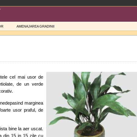
OR
AMENAJAREA GRADINII
ntele cel mai usor de
etiolate, de un verde
orativ.
e, nedepasind marginea
oarte usor praful, de
.
ista bine la aer uscat.
a din 15 in 15 zile cu