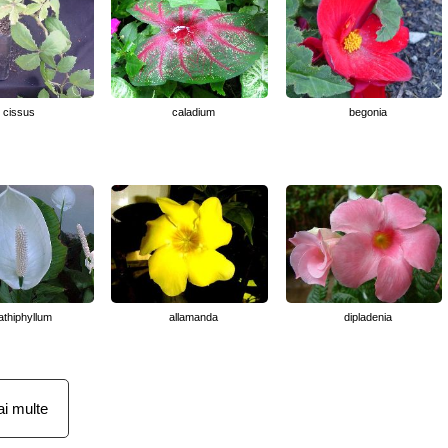
cissus
caladium
begonia
athiphyllum
allamanda
dipladenia
i multe