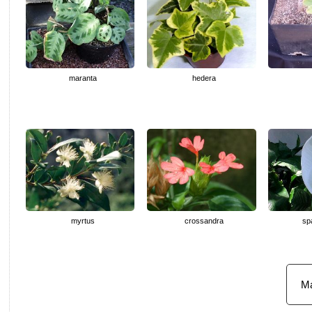
maranta
hedera
myrtus
crossandra
sp
Ma