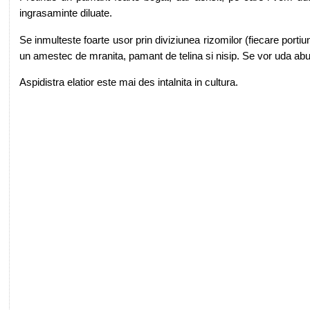
ingrasaminte diluate.
Se inmulteste foarte usor prin diviziunea rizomilor (fiecare portiu
un amestec de mranita, pamant de telina si nisip. Se vor uda abun
Aspidistra elatior este mai des intalnita in cultura.