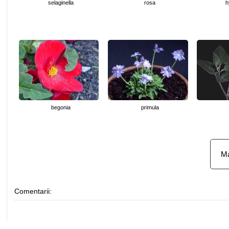
selaginella
rosa
h
begonia
primula
Ma
Comentarii: