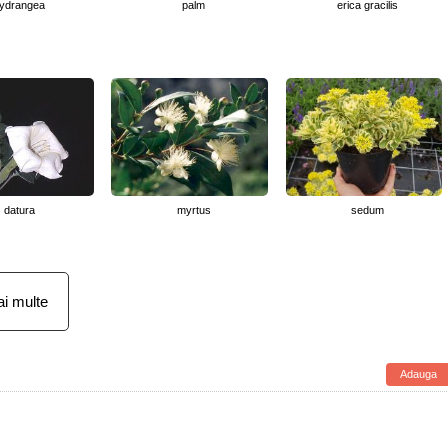
ydrangea
palm
erica gracilis
datura
myrtus
sedum
i multe
Adauga