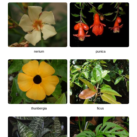
nerium
punica
thunbergia
ficus