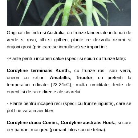
Originar din India si Australia, cu frunze lanceolate in tonuri de
verde si rosu, alb si galben, plante ce dezvolta rizomi si
drajoni grosi (prin care se inmultesc) se impart in :
-Plante pentru incaperi calde (specii si soiuri cu frunze late):
Cordyline terminalis Kunth
., cu frunze rosii sau verzi,
uneori cu srtiuri.
Amabillis
,
Tricolor
, cu pretentii la
temperaturi ridicate (22-24oC), multa umiditate, ferite de
curenti si de raze directe ale soarelui.
- Plante pentru incaperi reci (specii cu frunze inguste), care se
pot tine vara in aer liber:
Cordyline draco Comm.
,
Cordyline australis Hook.
, si care
cer pamant mai greu (pamant lutos sau de telina).