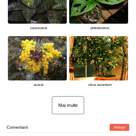
sansevieria
philodendron
acacia
citrus aurantium
Mai multe
Comentarii:
Adauga