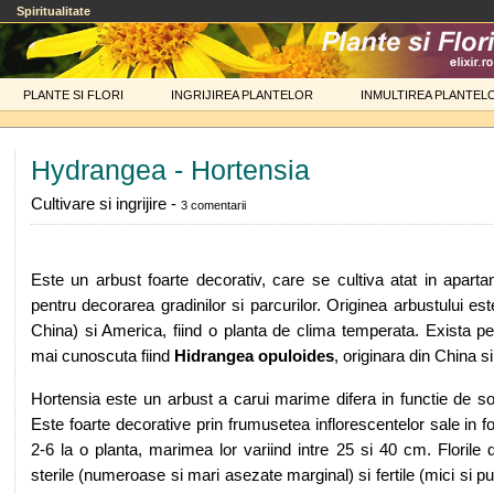
Spiritualitate
PLANTE SI FLORI
INGRIJIREA PLANTELOR
INMULTIREA PLANTEL
Hydrangea - Hortensia
Cultivare si ingrijire -
3 comentarii
Este un arbust foarte decorativ, care se cultiva atat in apart
pentru decorarea gradinilor si parcurilor. Originea arbustului es
China) si America, fiind o planta de clima temperata. Exista p
mai cunoscuta fiind
Hidrangea opuloides
, originara din China s
Hortensia este un arbust a carui marime difera in functie de so
Este foarte decorative prin frumusetea inflorescentelor sale in
2-6 la o planta, marimea lor variind intre 25 si 40 cm. Florile d
sterile (numeroase si mari asezate marginal) si fertile (mici si 