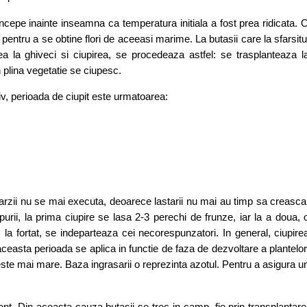
cepe inainte inseamna ca temperatura initiala a fost prea ridicata. 
, pentru a se obtine flori de aceeasi marime. La butasii care la sfarsitu
ea la ghiveci si ciupirea, se procedeaza astfel: se trasplanteaza l
 plina vegetatie se ciupesc.
ativ, perioada de ciupit este urmatoarea:
le tarzii nu se mai executa, deoarece lastarii nu mai au timp sa creasca
mpurii, la prima ciupire se lasa 2-3 perechi de frunze, iar la a doua, 
 la fortat, se indeparteaza cei necorespunzatori. In general, ciupire
 aceasta perioada se aplica in functie de faza de dezvoltare a plantelor
este mai mare. Baza ingrasarii o reprezinta azotul. Pentru a asigura u
ent. Din aceasta cauza butasii se trec in camp, fie prin transplantare