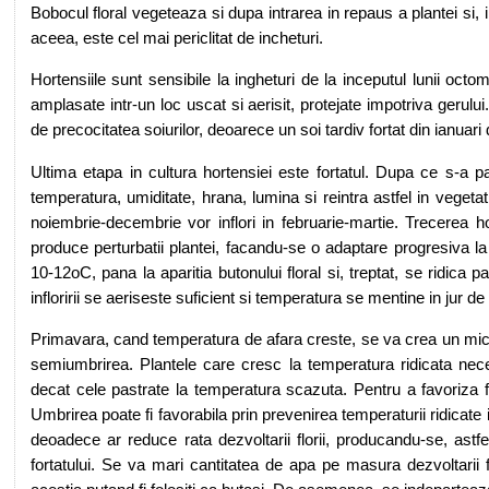
Bobocul floral vegeteaza si dupa intrarea in repaus a plantei si,
aceea, este cel mai periclitat de incheturi.
Hortensiile sunt sensibile la ingheturi de la inceputul lunii octom
amplasate intr-un loc uscat si aerisit, protejate impotriva gerul
de precocitatea soiurilor, deoarece un soi tardiv fortat din ianuari
Ultima etapa in cultura hortensiei este fortatul. Dupa ce s-a p
temperatura, umiditate, hrana, lumina si reintra astfel in vegetati
noiembrie-decembrie vor inflori in februarie-martie. Trecerea ho
produce perturbatii plantei, facandu-se o adaptare progresiva la 
10-12oC, pana la aparitia butonului floral si, treptat, se ridic
infloririi se aeriseste suficient si temperatura se mentine in jur d
Primavara, cand temperatura de afara creste, se va crea un micr
semiumbrirea. Plantele care cresc la temperatura ridicata nec
decat cele pastrate la temperatura scazuta. Pentru a favoriza
Umbrirea poate fi favorabila prin prevenirea temperaturii ridicate i
deoadece ar reduce rata dezvoltarii florii, producandu-se, astfel
fortatului. Se va mari cantitatea de apa pe masura dezvoltarii foia