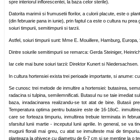
spre interiorul inflorescentei, la baza celor sterile).
Datorita marimii si frumusetii florilor, a culorii placute, este o pl
(din februarie pana in iunie), prin faptul ca este o cultura nu prea
soiuri timpurii, semitimpurii si tarzii.
Astfel, soiuri timpurii sunt: Mme E. Mouillere, Hamburg, Europa,
Dintre soiurile semitimpurii se remarca: Gerda Steiniger, Heinric
Iar cele mai bune soiuri tarzii: Direktor Kunert si Niedersachsen.
In cultura hortensiei exista trei perioade importante, si anume: cult
Se cunosc trei metode de inmultire a hortensiei: butasirea, semana
radacina si tulpina, semilemnificati. Butasul nu se taie imediat s
baza, inradacinarea realizandu-se tot atat de bine. Butasii pr
Temperatura optima pentru butasire este de 16-18oC. inmultirea
care se forteaza timpuriu, inmultirea trebuie terminata in februar
sfarsitul lunii martie - inceputul lunii aprilie. In general, se v
mugurii florali mai greu, cu atat se inmulteste mai de timpuri
planteaza la ghivece cu diametru de 6-7 cm si se mentine la o 