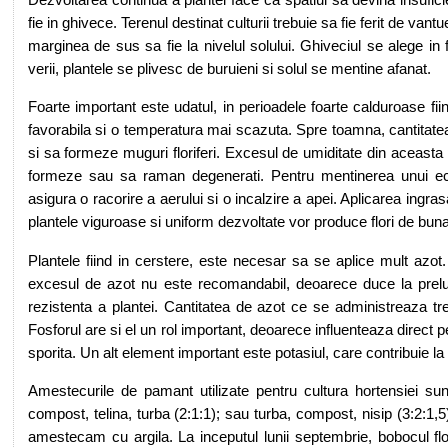
fie in ghivece. Terenul destinat culturii trebuie sa fie ferit de vant
marginea de sus sa fie la nivelul solului. Ghiveciul se alege in 
verii, plantele se plivesc de buruieni si solul se mentine afanat.
Foarte important este udatul, in perioadele foarte calduroase fi
favorabila si o temperatura mai scazuta. Spre toamna, cantitatea
si sa formeze muguri floriferi. Excesul de umiditate din aceasta 
formeze sau sa raman degenerati. Pentru mentinerea unui ech
asigura o racorire a aerului si o incalzire a apei. Aplicarea ing
plantele viguroase si uniform dezvoltate vor produce flori de buna 
Plantele fiind in cerstere, este necesar sa se aplice mult azot. 
excesul de azot nu este recomandabil, deoarece duce la prelung
rezistenta a plantei. Cantitatea de azot ce se administreaza 
Fosforul are si el un rol important, deoarece influenteaza direct 
sporita. Un alt element important este potasiul, care contribuie la 
Amestecurile de pamant utilizate pentru cultura hortensiei sun
compost, telina, turba (2:1:1); sau turba, compost, nisip (3:2:1,5
amestecam cu argila. La inceputul lunii septembrie, bobocul flo