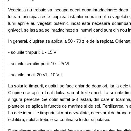
Vegetatia nu trebuie sa inceapa decat dupa inradacinare; daca in
lucrare principala este ciupirea lastarilor numai in plina vegetatie
lunii aprilie au vegetat puternic incat este necesara schimbar
ghiveci, se lasa sa se inradacineze si numai cand sunt din nou in
In general, ciupirea se aplica la 50 - 70 zile de la repicat. Orient
- soiurile timpurii: 1 - 15 VI
- soiurile semitimpurii: 10 - 25 VI
- soiurile tarzii: 20 VI - 10 VII
La soiurile timpurii, ciupitul se face chiar de doua ori, iar la ce
Ciupirea se aplica la al doilea sau al treilea nod. La soiurile ti
singura pereche. Se obtin astfel 6-8 lastari, din care in toamna,
plantelor se aplica in functie de marime si de soi. Fertilizarea in
La cele inmultite timpuriu si mai dezvoltate, necesarul de hrana 
echilibru, solutia trebuie sa contina si fosfor si potasiu.
Dezvoltarea continua a plantei face ca spatiul sa devina insufici