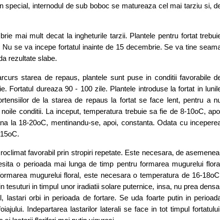
 in special, internodul de sub boboc se matureaza cel mai tarziu si, d
brie mai mult decat la ingheturile tarzii. Plantele pentru fortat trebui
ui. Nu se va incepe fortatul inainte de 15 decembrie. Se va tine seam
 da rezultate slabe.
arcurs starea de repaus, plantele sunt puse in conditii favorabile d
e. Fortatul dureaza 90 - 100 zile. Plantele introduse la fortat in lunil
rtensiilor de la starea de repaus la fortat se face lent, pentru a n
noile conditii. La inceput, temperatura trebuie sa fie de 8-10oC, apo
a pana la 18-20oC, mentinandu-se, apoi, constanta. Odata cu incepere
e 15oC.
oclimat favorabil prin stropiri repetate. Este necesara, de asemenea
esita o perioada mai lunga de timp pentru formarea mugurelui flora
 formarea mugurelui floral, este necesara o temperatura de 16-18oC
n tesuturi in timpul unor iradiatii solare puternice, insa, nu prea densa
, lastari orbi in perioada de fortare. Se uda foarte putin in perioad
jului. Indepartarea lastarilor laterali se face in tot timpul fortatului