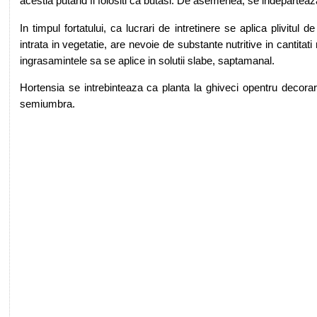
acestia putand fi folositi ca butasi. De asemenea, se indeparteaza si
In timpul fortatului, ca lucrari de intretinere se aplica plivitul 
intrata in vegetatie, are nevoie de substante nutritive in cantitati
ingrasamintele sa se aplice in solutii slabe, saptamanal.
Hortensia se intrebinteaza ca planta la ghiveci opentru decorare
semiumbra.