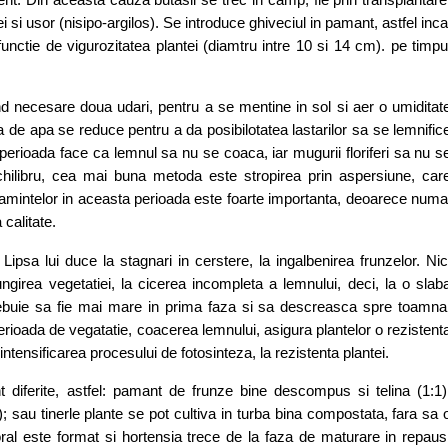
uei si usor (nisipo-argilos). Se introduce ghiveciul in pamant, astfel inca
functie de vigurozitatea plantei (diamtru intre 10 si 14 cm). pe timpu
ind necesare doua udari, pentru a se mentine in sol si aer o umiditat
 de apa se reduce pentru a da posibilotatea lastarilor sa se lemnific
perioada face ca lemnul sa nu se coaca, iar mugurii floriferi sa nu s
ilibru, cea mai buna metoda este stropirea prin aspersiune, car
rasamintelor in aceasta perioada este foarte importanta, deoarece numa
calitate.
Lipsa lui duce la stagnari in cerstere, la ingalbenirea frunzelor. Nic
irea vegetatiei, la cicerea incompleta a lemnului, deci, la o slab
trebuie sa fie mai mare in prima faza si sa descreasca spre toamna
perioada de vegatatie, coacerea lemnului, asigura plantelor o rezistent
intensificarea procesului de fotosinteza, la rezistenta plantei.
t diferite, astfel: pamant de frunze bine descompus si telina (1:1)
); sau tinerle plante se pot cultiva in turba bina compostata, fara sa 
ral este format si hortensia trece de la faza de maturare in repaus