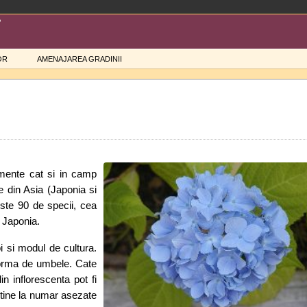
OR
AMENAJAREA GRADINII
amente cat si in camp
te din Asia (Japonia si
este 90 de specii, cea
i Japonia.
i si modul de cultura.
 forma de umbele. Cate
in inflorescenta pot fi
putine la numar asezate