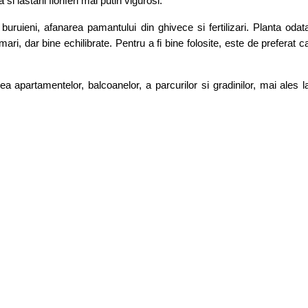
 lastarii floriferi mai putin vigurosi.
de buruieni, afanarea pamantului din ghivece si fertilizari. Planta odat
 mari, dar bine echilibrate. Pentru a fi bine folosite, este de preferat c
a apartamentelor, balcoanelor, a parcurilor si gradinilor, mai ales l