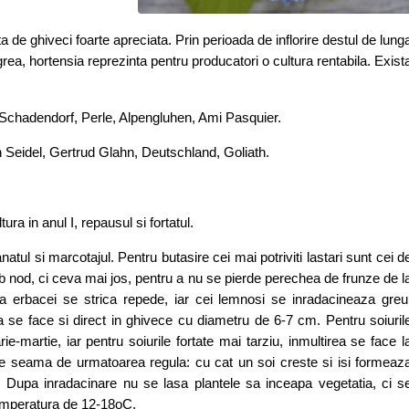
anta de ghiveci foarte apreciata. Prin perioada de inflorire destul de lung
 grea, hortensia reprezinta pentru producatori o cultura rentabila. Exist
 Schadendorf, Perle, Alpengluhen, Ami Pasquier.
h Seidel, Gertrud Glahn, Deutschland, Goliath.
ura in anul I, repausul si fortatul.
tul si marcotajul. Pentru butasire cei mai potriviti lastari sunt cei d
ub nod, ci ceva mai jos, pentru a nu se pierde perechea de frunze de l
ea erbacei se strica repede, iar cei lemnosi se inradacineaza greu
 se face si direct in ghivece cu diametru de 6-7 cm. Pentru soiuril
ie-martie, iar pentru soiurile fortate mai tarziu, inmultirea se face l
a tine seama de urmatoarea regula: cu cat un soi creste si isi formeaz
u. Dupa inradacinare nu se lasa plantele sa inceapa vegetatia, ci s
temperatura de 12-18oC.