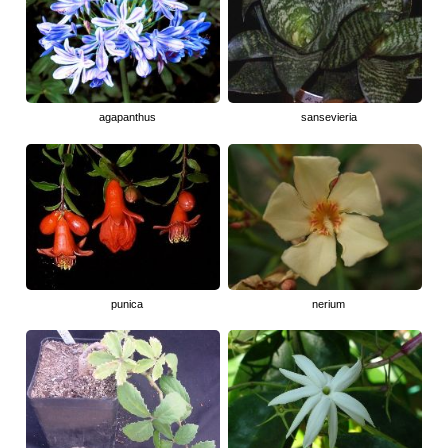
agapanthus
sansevieria
punica
nerium