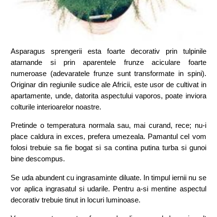
Asparagus sprengerii esta foarte decorativ prin tulpinile
atarnande si prin aparentele frunze aciculare foarte
numeroase (adevaratele frunze sunt transformate in spini).
Originar din regiunile sudice ale Africii, este usor de cultivat in
apartamente, unde, datorita aspectului vaporos, poate inviora
colturile interioarelor noastre.
Pretinde o temperatura normala sau, mai curand, rece; nu-i
place caldura in exces, prefera umezeala. Pamantul cel vom
folosi trebuie sa fie bogat si sa contina putina turba si gunoi
bine descompus.
Se uda abundent cu ingrasaminte diluate. In timpul iernii nu se
vor aplica ingrasatul si udarile. Pentru a-si mentine aspectul
decorativ trebuie tinut in locuri luminoase.