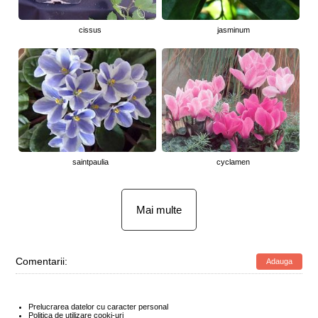
cissus
jasminum
saintpaulia
cyclamen
Mai multe
Comentarii:
Adauga
Prelucrarea datelor cu caracter personal
Politica de utilizare cooki-uri