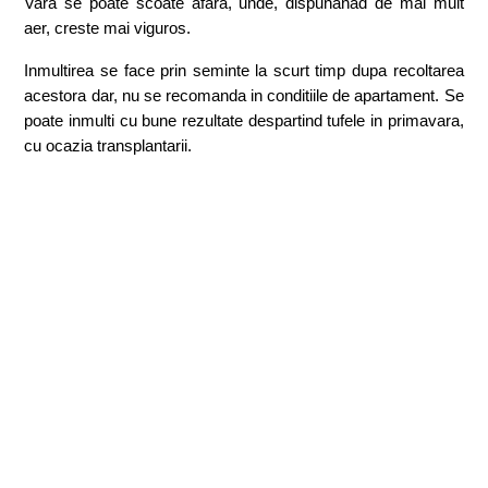
Vara se poate scoate afara, unde, dispunanad de mai mult
aer, creste mai viguros.
Inmultirea se face prin seminte la scurt timp dupa recoltarea
acestora dar, nu se recomanda in conditiile de apartament. Se
poate inmulti cu bune rezultate despartind tufele in primavara,
cu ocazia transplantarii.