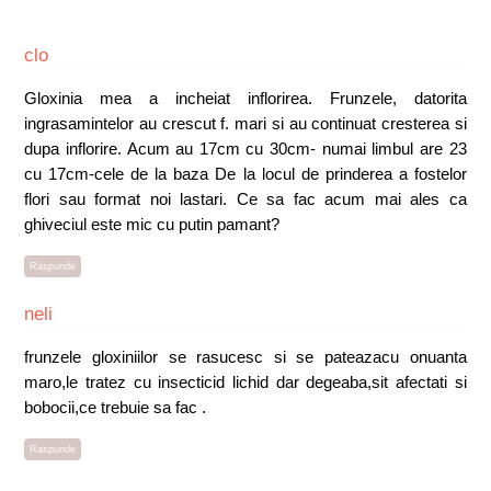
clo
Gloxinia mea a incheiat inflorirea. Frunzele, datorita
ingrasamintelor au crescut f. mari si au continuat cresterea si
dupa inflorire. Acum au 17cm cu 30cm- numai limbul are 23
cu 17cm-cele de la baza De la locul de prinderea a fostelor
flori sau format noi lastari. Ce sa fac acum mai ales ca
ghiveciul este mic cu putin pamant?
Raspunde
neli
frunzele gloxiniilor se rasucesc si se pateazacu onuanta
maro,le tratez cu insecticid lichid dar degeaba,sit afectati si
bobocii,ce trebuie sa fac .
Raspunde