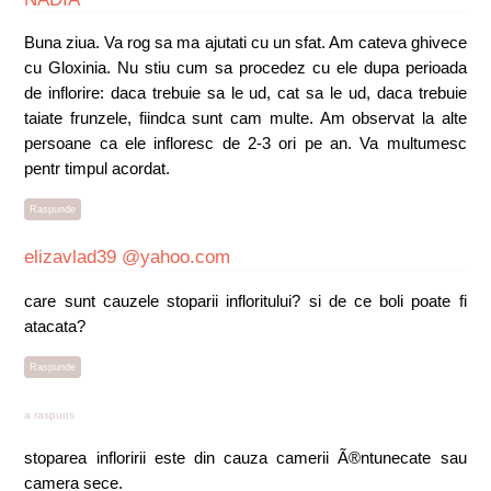
Buna ziua. Va rog sa ma ajutati cu un sfat. Am cateva ghivece
cu Gloxinia. Nu stiu cum sa procedez cu ele dupa perioada
de inflorire: daca trebuie sa le ud, cat sa le ud, daca trebuie
taiate frunzele, fiindca sunt cam multe. Am observat la alte
persoane ca ele infloresc de 2-3 ori pe an. Va multumesc
pentr timpul acordat.
Raspunde
elizavlad39 @yahoo.com
care sunt cauzele stoparii infloritului? si de ce boli poate fi
atacata?
Raspunde
a raspuns
stoparea infloririi este din cauza camerii Ã®ntunecate sau
camera sece.