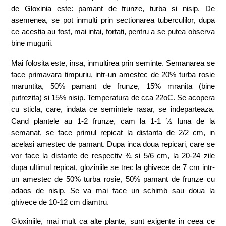
de Gloxinia este: pamant de frunze, turba si nisip. De
asemenea, se pot inmulti prin sectionarea tuberculilor, dupa
ce acestia au fost, mai intai, fortati, pentru a se putea observa
bine mugurii.
Mai folosita este, insa, inmultirea prin seminte. Semanarea se
face primavara timpuriu, intr-un amestec de 20% turba rosie
maruntita, 50% pamant de frunze, 15% mranita (bine
putrezita) si 15% nisip. Temperatura de cca 22oC. Se acopera
cu sticla, care, indata ce semintele rasar, se indeparteaza.
Cand plantele au 1-2 frunze, cam la 1-1 ½ luna de la
semanat, se face primul repicat la distanta de 2/2 cm, in
acelasi amestec de pamant. Dupa inca doua repicari, care se
vor face la distante de respectiv ¾ si 5/6 cm, la 20-24 zile
dupa ultimul repicat, gloziniile se trec la ghivece de 7 cm intr-
un amestec de 50% turba rosie, 50% pamant de frunze cu
adaos de nisip. Se va mai face un schimb sau doua la
ghivece de 10-12 cm diamtru.
Gloxiniile, mai mult ca alte plante, sunt exigente in ceea ce