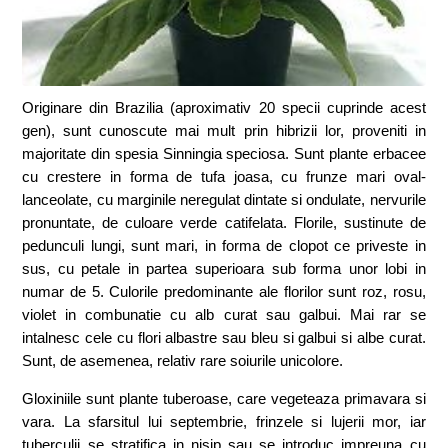
Originare din Brazilia (aproximativ 20 specii cuprinde acest
gen), sunt cunoscute mai mult prin hibrizii lor, proveniti in
majoritate din spesia Sinningia speciosa. Sunt plante erbacee
cu crestere in forma de tufa joasa, cu frunze mari oval-
lanceolate, cu marginile neregulat dintate si ondulate, nervurile
pronuntate, de culoare verde catifelata. Florile, sustinute de
pedunculi lungi, sunt mari, in forma de clopot ce priveste in
sus, cu petale in partea superioara sub forma unor lobi in
numar de 5. Culorile predominante ale florilor sunt roz, rosu,
violet in combunatie cu alb curat sau galbui. Mai rar se
intalnesc cele cu flori albastre sau bleu si galbui si albe curat.
Sunt, de asemenea, relativ rare soiurile unicolore.
Gloxiniile sunt plante tuberoase, care vegeteaza primavara si
vara. La sfarsitul lui septembrie, frinzele si lujerii mor, iar
tuberculii se stratifica in nisip sau se introduc impreuna cu