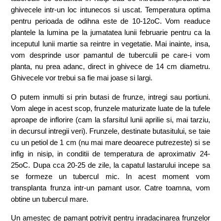
ghivecele intr-un loc intunecos si uscat. Temperatura optima
pentru perioada de odihna este de 10-12oC. Vom readuce
plantele la lumina pe la jumatatea lunii februarie pentru ca la
inceputul lunii martie sa reintre in vegetatie. Mai inainte, insa,
vom desprinde usor pamantul de tuberculii pe care-i vom
planta, nu prea adanc, direct in ghivece de 14 cm diametru.
Ghivecele vor trebui sa fie mai joase si largi.
O putem inmulti si prin butasi de frunze, intregi sau portiuni.
Vom alege in acest scop, frunzele maturizate luate de la tufele
aproape de inflorire (cam la sfarsitul lunii aprilie si, mai tarziu,
in decursul intregii veri). Frunzele, destinate butasitului, se taie
cu un petiol de 1 cm (nu mai mare deoarece putrezeste) si se
infig in nisip, in conditii de temperatura de aproximativ 24-
25oC. Dupa cca 20-25 de zile, la capatul lastarului incepe sa
se formeze un tubercul mic. In acest moment vom
transplanta frunza intr-un pamant usor. Catre toamna, vom
obtine un tubercul mare.
Un amestec de pamant potrivit pentru inradacinarea frunzelor