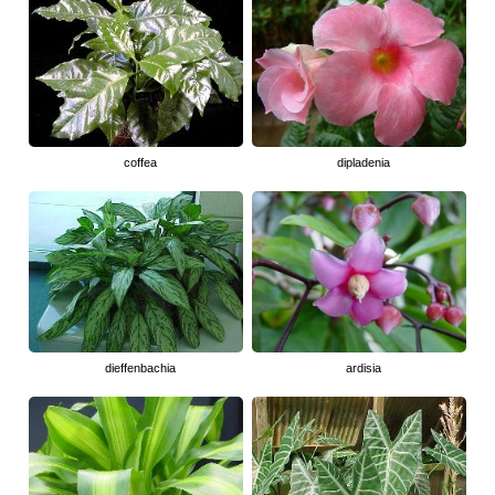
coffea
dipladenia
dieffenbachia
ardisia