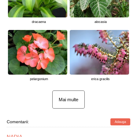
dracaena
alocasia
pelargonium
erica gracilis
Mai multe
Comentarii:
Adauga
NADIA