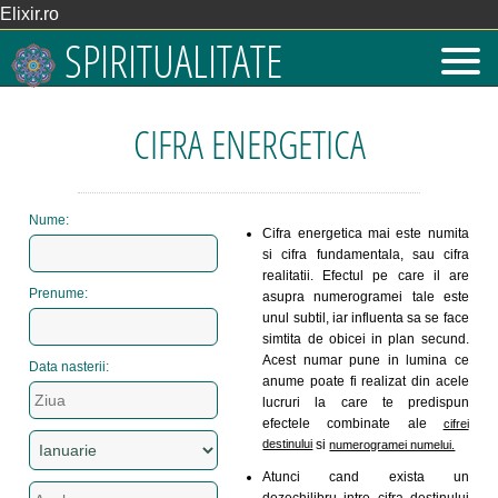
Elixir.ro
SPIRITUALITATE
CIFRA ENERGETICA
Nume:
Cifra energetica mai este numita
si cifra fundamentala, sau cifra
realitatii. Efectul pe care il are
Prenume:
asupra numerogramei tale este
unul subtil, iar influenta sa se face
simtita de obicei in plan secund.
Acest numar pune in lumina ce
Data nasterii:
anume poate fi realizat din acele
lucruri la care te predispun
efectele combinate ale
cifrei
destinului
si
numerogramei numelui.
Atunci cand exista un