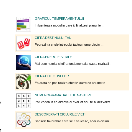
GRAFICUL TEMPERAMENTULUI
Influenteaza modul in care iti finalizezi planurile ...
CIFRA DESTINULUI TAU
Peprezinta cheie intregului tablou numerologic ...
CIFRA ENERGIEI VITALE
Mai este numita si cifra fundamentala, sau a realitatii ...
CIFRA OBIECTIVELOR
Ea arata ce poti realiza efectiv, catre ce anume te ...
NUMEROGRAMA DATEI DE NASTERE
a
Poti vedea in ce directie ai evoluat sau te-ai dezvoltat ...
DESCOPERA-TI CICLURILE VIETII
Sansele favorabile care se ti se ivesc, apar in cicluri ...
t