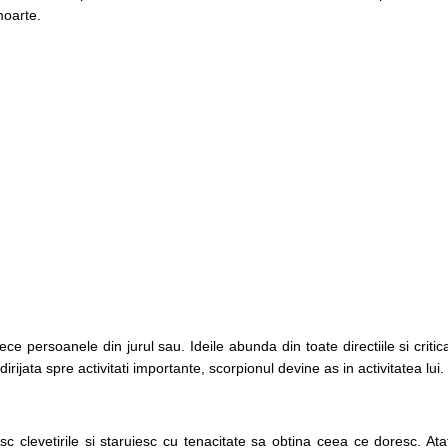
moarte.
e persoanele din jurul sau. Ideile abunda din toate directiile si critic
ijata spre activitati importante, scorpionul devine as in activitatea lui.
 clevetirile si staruiesc cu tenacitate sa obtina ceea ce doresc. Ata