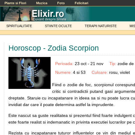
Plante si Flori
Muzica
Foto
Felicitari
SPIRITUALITATE
STIINTE OCULTE
TERAPII NATURISTE
MI
Horoscop - Zodia Scorpion
Perioada:
23 oct - 21 nov
Tip:
zodie de 
Numere:
4 si 53
Culoare:
rosu, violet
Fiind o zodie de foc, scorpionul corespunde vi
critic si contradictii putand gasi argumen
dreptate. Staruie cu incapatanare in ideea sa si nu poate lucra c
invidiat dar care il poate determina astfel la imprudente.
Este nascut sa guste realitatea si prezentul fiind foarte indulgent c
este foarte realist si indemanatic in privinta executiei lucrarilor pe 
Rezista cu incapatanare tuturor influentelor ce vin din mediul