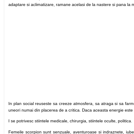
adaptare si aclimatizare, ramane acelasi de la nastere si pana la 
In plan social reuseste sa creeze atmosfera, sa atraga si sa farmec
uneori numai din placerea de a critica. Daca aceasta energie este dir
I se potrivesc stiintele medicale, chirurgia, stiintele oculte, politica.
Femeile scorpion sunt senzuale, aventuroase si indraznete, iubesc