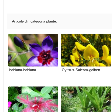
Articole din categoria plante:
babiana-babiana
Cytisus-Salcam-galben