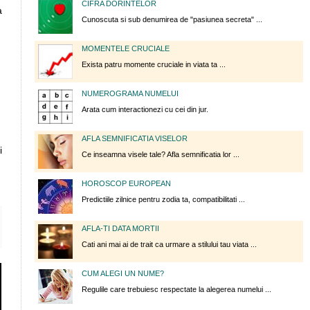
CIFRA DORINTELOR
a
Cunoscuta si sub denumirea de "pasiunea secreta" ...
MOMENTELE CRUCIALE
Exista patru momente cruciale in viata ta ...
NUMEROGRAMA NUMELUI
Arata cum interactionezi cu cei din jur.
AFLA SEMNIFICATIA VISELOR
i
Ce inseamna visele tale? Afla semnificatia lor ...
HOROSCOP EUROPEAN
Predictiile zilnice pentru zodia ta, compatibilitati ...
AFLA-TI DATA MORTII
Cati ani mai ai de trait ca urmare a stilului tau viata ...
CUM ALEGI UN NUME?
Regulile care trebuiesc respectate la alegerea numelui ...