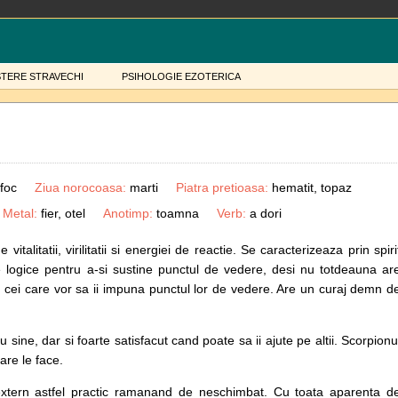
STERE STRAVECHI
PSIHOLOGIE EZOTERICA
foc
Ziua norocoasa:
marti
Piatra pretioasa:
hematit, topaz
Metal:
fier, otel
Anotimp:
toamna
Verb:
a dori
talitatii, virilitatii si energiei de reactie. Se caracterizeaza prin spiri
te logice pentru a-si sustine punctul de vedere, desi nu totdeauna ar
u cei care vor sa ii impuna punctul lor de vedere. Are un curaj demn d
u sine, dar si foarte satisfacut cand poate sa ii ajute pe altii. Scorpionu
care le face.
 extern astfel practic ramanand de neschimbat. Cu toata aparenta d