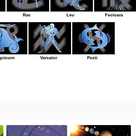
Rac
Leu
Fecioara
pricorn
Varsator
Pesti