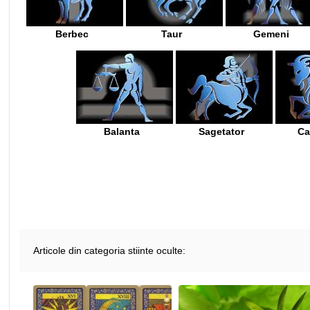
Berbec
Taur
Gemeni
Balanta
Sagetator
Ca
Articole din categoria stiinte oculte: