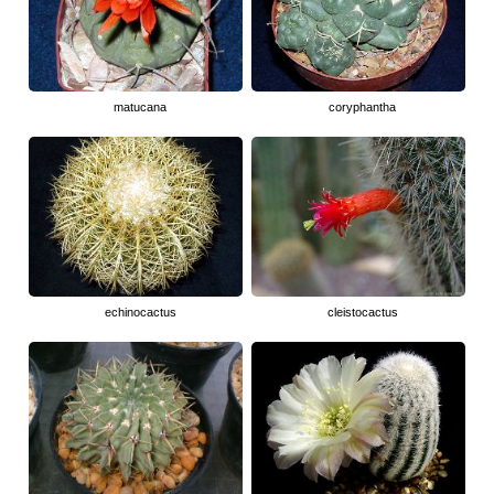
matucana
coryphantha
echinocactus
cleistocactus