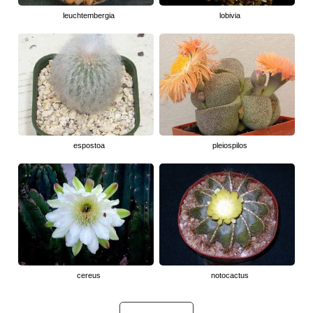
leuchtembergia
lobivia
espostoa
pleiospilos
cereus
notocactus