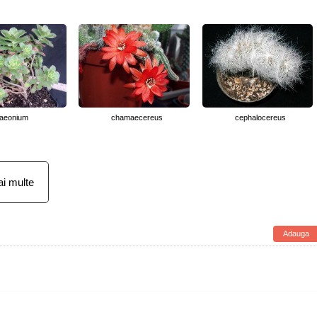
aeonium
chamaecereus
cephalocereus
i multe
Adauga