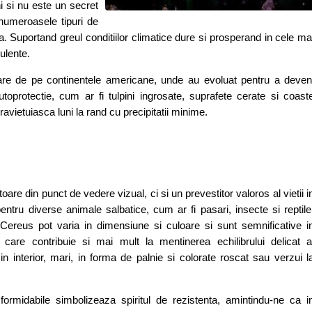
ni si nu este un secret
 numeroasele tipuri de
 Suportand greul conditiilor climatice dure si prosperand in cele ma
ulente.
nare de pe continentele americane, unde au evoluat pentru a deven
oprotectie, cum ar fi tulpini ingrosate, suprafete cerate si coast
avietuiasca luni la rand cu precipitatii minime.
re din punct de vedere vizual, ci si un prevestitor valoros al vietii i
 pentru diverse animale salbatice, cum ar fi pasari, insecte si reptile
e Cereus pot varia in dimensiune si culoare si sunt semnificative i
, care contribuie si mai mult la mentinerea echilibrului delicat a
in interior, mari, in forma de palnie si colorate roscat sau verzui l
ormidabile simbolizeaza spiritul de rezistenta, amintindu-ne ca i