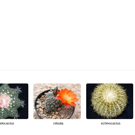
elocactus
rebutia
echinocactus