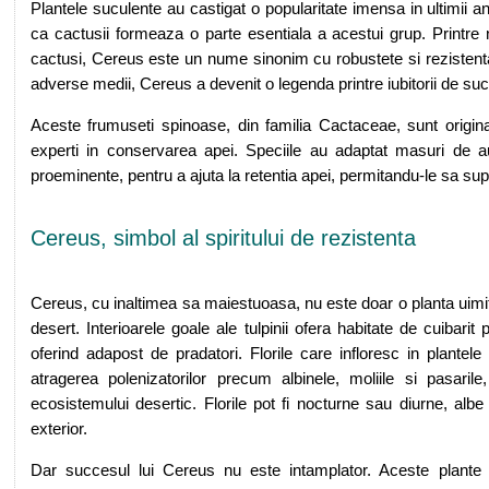
Plantele suculente au castigat o popularitate imensa in ultimii a
ca cactusii formeaza o parte esentiala a acestui grup. Printre
cactusi, Cereus este un nume sinonim cu robustete si rezistenta.
adverse medii, Cereus a devenit o legenda printre iubitorii de suc
Aceste frumuseti spinoase, din familia Cactaceae, sunt origi
experti in conservarea apei. Speciile au adaptat masuri de aut
proeminente, pentru a ajuta la retentia apei, permitandu-le sa supr
Cereus, simbol al spiritului de rezistenta
Cereus, cu inaltimea sa maiestuoasa, nu este doar o planta uimitoa
desert. Interioarele goale ale tulpinii ofera habitate de cuibarit
oferind adapost de pradatori. Florile care infloresc in plantel
atragerea polenizatorilor precum albinele, moliile si pasarile
ecosistemului desertic. Florile pot fi nocturne sau diurne, albe 
exterior.
Dar succesul lui Cereus nu este intamplator. Aceste plante f