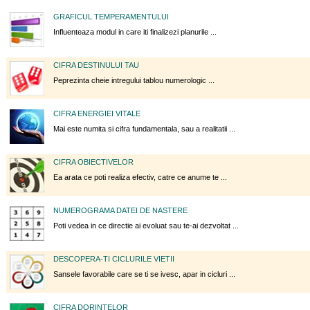
GRAFICUL TEMPERAMENTULUI
Influenteaza modul in care iti finalizezi planurile ...
CIFRA DESTINULUI TAU
Peprezinta cheie intregului tablou numerologic ...
CIFRA ENERGIEI VITALE
Mai este numita si cifra fundamentala, sau a realitatii ...
CIFRA OBIECTIVELOR
Ea arata ce poti realiza efectiv, catre ce anume te ...
NUMEROGRAMA DATEI DE NASTERE
Poti vedea in ce directie ai evoluat sau te-ai dezvoltat ...
DESCOPERA-TI CICLURILE VIETII
Sansele favorabile care se ti se ivesc, apar in cicluri ...
CIFRA DORINTELOR