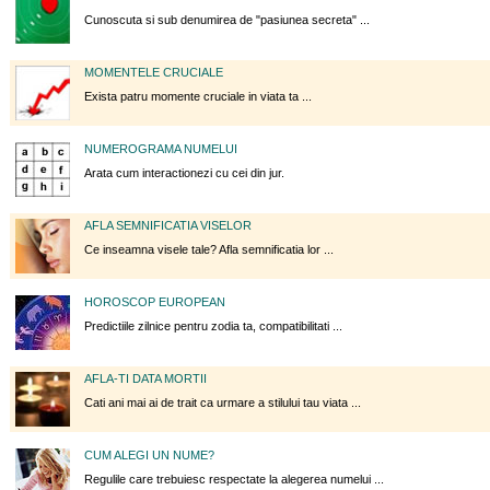
Cunoscuta si sub denumirea de "pasiunea secreta" ...
MOMENTELE CRUCIALE
Exista patru momente cruciale in viata ta ...
NUMEROGRAMA NUMELUI
Arata cum interactionezi cu cei din jur.
AFLA SEMNIFICATIA VISELOR
Ce inseamna visele tale? Afla semnificatia lor ...
HOROSCOP EUROPEAN
Predictiile zilnice pentru zodia ta, compatibilitati ...
AFLA-TI DATA MORTII
Cati ani mai ai de trait ca urmare a stilului tau viata ...
CUM ALEGI UN NUME?
Regulile care trebuiesc respectate la alegerea numelui ...