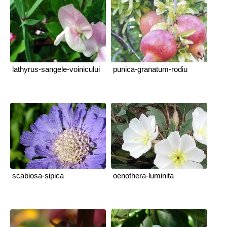
lathyrus-sangele-voinicului
punica-granatum-rodiu
scabiosa-sipica
oenothera-luminita