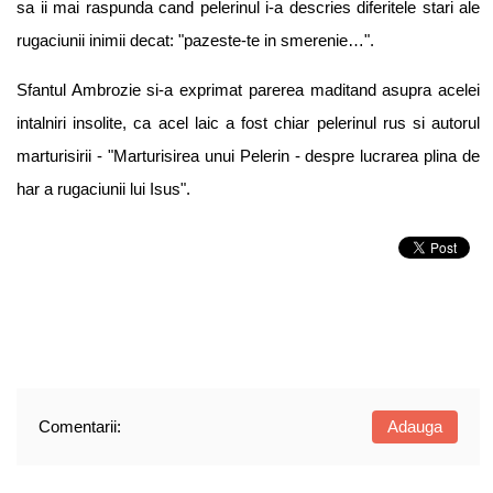
sa ii mai raspunda cand pelerinul i-a descries diferitele stari ale
rugaciunii inimii decat: "pazeste-te in smerenie…".
Sfantul Ambrozie si-a exprimat parerea maditand asupra acelei
intalniri insolite, ca acel laic a fost chiar pelerinul rus si autorul
marturisirii - "Marturisirea unui Pelerin - despre lucrarea plina de
har a rugaciunii lui Isus".
Comentarii:
Adauga