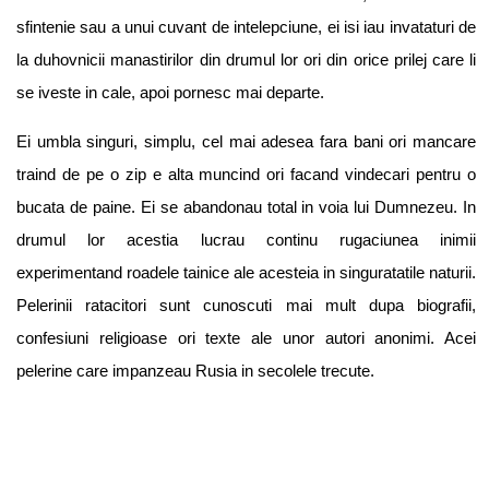
sfintenie sau a unui cuvant de intelepciune, ei isi iau invataturi de
la duhovnicii manastirilor din drumul lor ori din orice prilej care li
se iveste in cale, apoi pornesc mai departe.
Ei umbla singuri, simplu, cel mai adesea fara bani ori mancare
traind de pe o zip e alta muncind ori facand vindecari pentru o
bucata de paine. Ei se abandonau total in voia lui Dumnezeu. In
drumul lor acestia lucrau continu rugaciunea inimii
experimentand roadele tainice ale acesteia in singuratatile naturii.
Pelerinii ratacitori sunt cunoscuti mai mult dupa biografii,
confesiuni religioase ori texte ale unor autori anonimi. Acei
pelerine care impanzeau Rusia in secolele trecute.