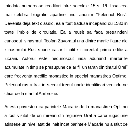
totodata numeroase reeditari intre secolele 15 si 19. Insa cea
mai celebra biografie apartine unui anonim "Pelerinul Rus".
Devenita deja text classic, ea a fost tradusa incepand cu 1930 in
toate limbile de circulatie. Ea a reusit sa faca pretutindeni
cunoscut isihasmul. Teofan Zavoratul una dintre marile figure ale
isihasmului Rus spune ca ar fi citit si corectat prima editie a
lucrarii. Autorul este necunoscut insa adunand marturiile
acumulate in timp se presupune ca ar fi "un taran din tinutul Orel"
care frecventa mediile monastice in special manastirea Optimo.
Pelerinul rus a trait in secolul trecut unele identificari venindu-ne
chiar de la sfantul Ambrozie.
Acesta povestea ca parintele Macarie de la manastirea Optimo
a fost vizitat de un mirean din regiunea Ural a carui rugaciune
atinsese un nivel atat de inalt incat parintele Macarie nu a stiut ce