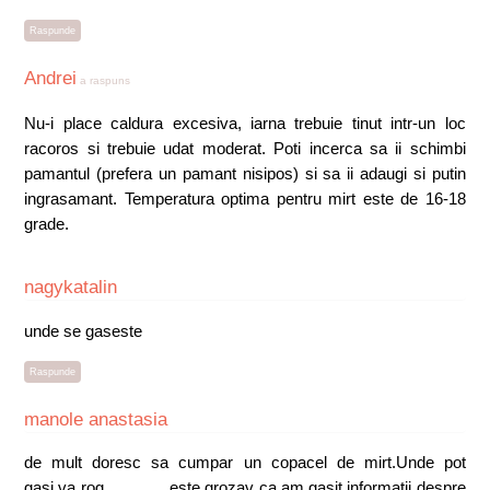
Raspunde
Andrei
a raspuns
Nu-i place caldura excesiva, iarna trebuie tinut intr-un loc
racoros si trebuie udat moderat. Poti incerca sa ii schimbi
pamantul (prefera un pamant nisipos) si sa ii adaugi si putin
ingrasamant. Temperatura optima pentru mirt este de 16-18
grade.
nagykatalin
unde se gaseste
Raspunde
manole anastasia
de mult doresc sa cumpar un copacel de mirt.Unde pot
gasi,va rog.............. este grozav ca am gasit informatii despre