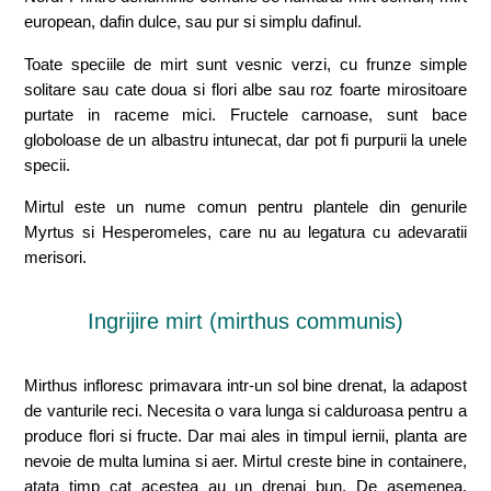
european, dafin dulce, sau pur si simplu dafinul.
Toate speciile de mirt sunt vesnic verzi, cu frunze simple
solitare sau cate doua si flori albe sau roz foarte mirositoare
purtate in raceme mici. Fructele carnoase, sunt bace
globoloase de un albastru intunecat, dar pot fi purpurii la unele
specii.
Mirtul este un nume comun pentru plantele din genurile
Myrtus si Hesperomeles, care nu au legatura cu adevaratii
merisori.
Ingrijire mirt (mirthus communis)
Mirthus infloresc primavara intr-un sol bine drenat, la adapost
de vanturile reci. Necesita o vara lunga si calduroasa pentru a
produce flori si fructe. Dar mai ales in timpul iernii, planta are
nevoie de multa lumina si aer. Mirtul creste bine in containere,
atata timp cat acestea au un drenaj bun. De asemenea,