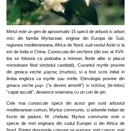
Mirtul este un gen de aproximativ 15 specii de arbusti si arbori
mici din familia Myrtaceae, originar din Europa de Sud,
regiunea mediteraneana, Africa de Nord, sud-vestul Asiei si la
est de India si China. Cunoscuta din vechime (din sec al XVII-
lea se folosea ca podoaba a miresei, florile albe si placut
mirositoare fiind simbolul castitatii). Cuvantul myrtle provine
din greaca veche μύρτος (murtos), si a fost scris initial in
limba engleza ca myrtle sau mirtle. Etimologia provine din
greaca veche μυρ- ("a deveni amortit") si τεΰτλος (te-tolos)
"capat ascutit", deoarece seamana cu un con de pin.
Cele mai cunoscute specii din acest gen sunt arbustul
mediteranean comun, Myrtus communis, si arborele indian de
fructe de padure, M. chebula. Myrtus communis este o
specie de mirt originara din sudul Europei si din Africa de
Nord. Printre denumirile comune se numara: mirt comun, mirt