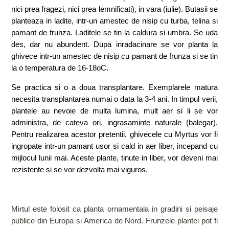
nici prea fragezi, nici prea lemnificati), in vara (iulie). Butasii se
planteaza in ladite, intr-un amestec de nisip cu turba, telina si
pamant de frunza. Laditele se tin la caldura si umbra. Se uda
des, dar nu abundent. Dupa inradacinare se vor planta la
ghivece intr-un amestec de nisip cu pamant de frunza si se tin
la o temperatura de 16-18oC.
Se practica si o a doua transplantare. Exemplarele matura
necesita transplantarea numai o data la 3-4 ani. In timpul verii,
plantele au nevoie de multa lumina, mult aer si li se vor
administra, de cateva ori, ingrasaminte naturale (balegar).
Pentru realizarea acestor pretentii, ghivecele cu Myrtus vor fi
ingropate intr-un pamant usor si cald in aer liber, incepand cu
mijlocul lunii mai. Aceste plante, tinute in liber, vor deveni mai
rezistente si se vor dezvolta mai viguros.
Mirtul este folosit ca planta ornamentala in gradini si peisaje
publice din Europa si America de Nord. Frunzele plantei pot fi