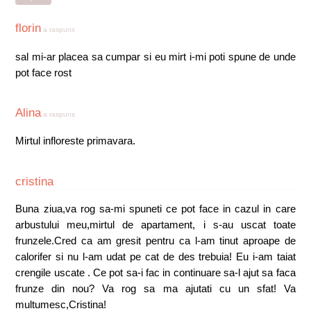
florin
a raspuns
sal mi-ar placea sa cumpar si eu mirt i-mi poti spune de unde
pot face rost
Alina
a raspuns
Mirtul infloreste primavara.
cristina
Buna ziua,va rog sa-mi spuneti ce pot face in cazul in care
arbustului meu,mirtul de apartament, i s-au uscat toate
frunzele.Cred ca am gresit pentru ca l-am tinut aproape de
calorifer si nu l-am udat pe cat de des trebuia! Eu i-am taiat
crengile uscate . Ce pot sa-i fac in continuare sa-l ajut sa faca
frunze din nou? Va rog sa ma ajutati cu un sfat! Va
multumesc,Cristina!