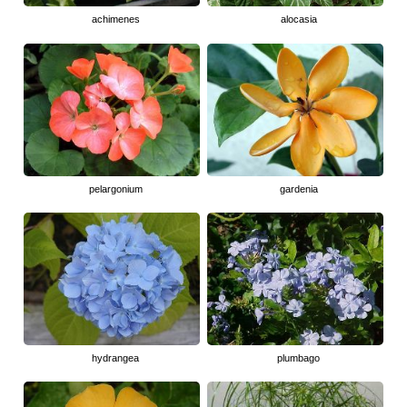
achimenes
alocasia
pelargonium
gardenia
hydrangea
plumbago