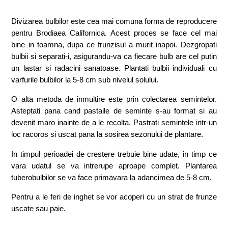
Divizarea bulbilor este cea mai comuna forma de reproducere
pentru Brodiaea Californica. Acest proces se face cel mai
bine in toamna, dupa ce frunzisul a murit inapoi. Dezgropati
bulbii si separati-i, asigurandu-va ca fiecare bulb are cel putin
un lastar si radacini sanatoase. Plantati bulbii individuali cu
varfurile bulbilor la 5-8 cm sub nivelul solului.
O alta metoda de inmultire este prin colectarea semintelor.
Asteptati pana cand pastaile de seminte s-au format si au
devenit maro inainte de a le recolta. Pastrati semintele intr-un
loc racoros si uscat pana la sosirea sezonului de plantare.
In timpul perioadei de crestere trebuie bine udate, in timp ce
vara udatul se va intrerupe aproape complet. Plantarea
tuberobulbilor se va face primavara la adancimea de 5-8 cm.
Pentru a le feri de inghet se vor acoperi cu un strat de frunze
uscate sau paie.