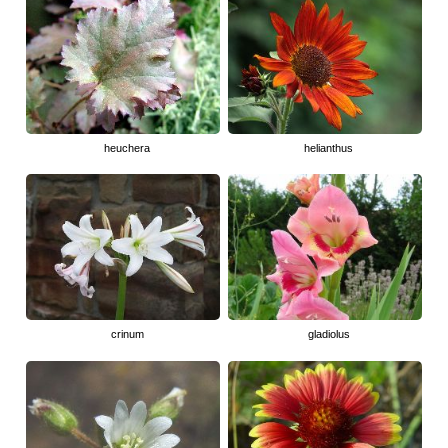
heuchera
helianthus
crinum
gladiolus