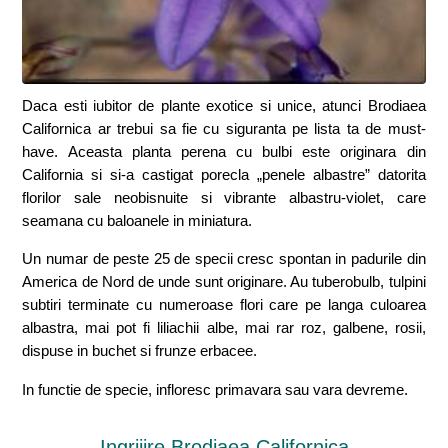
Daca esti iubitor de plante exotice si unice, atunci Brodiaea
Californica ar trebui sa fie cu siguranta pe lista ta de must-
have. Aceasta planta perena cu bulbi este originara din
California si si-a castigat porecla „penele albastre” datorita
florilor sale neobisnuite si vibrante albastru-violet, care
seamana cu baloanele in miniatura.
Un numar de peste 25 de specii cresc spontan in padurile din
America de Nord de unde sunt originare. Au tuberobulb, tulpini
subtiri terminate cu numeroase flori care pe langa culoarea
albastra, mai pot fi liliachii albe, mai rar roz, galbene, rosii,
dispuse in buchet si frunze erbacee.
In functie de specie, infloresc primavara sau vara devreme.
Ingrijire Brodiaea Californica