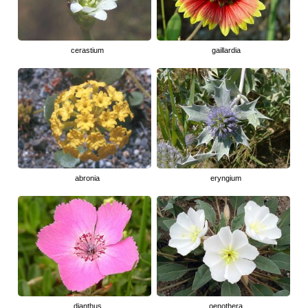
cerastium
gaillardia
abronia
eryngium
dianthus
oenothera