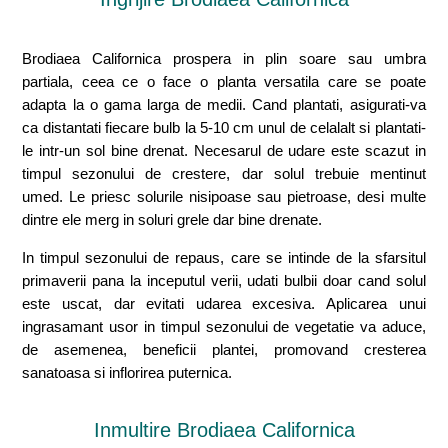
Brodiaea Californica prospera in plin soare sau umbra
partiala, ceea ce o face o planta versatila care se poate
adapta la o gama larga de medii. Cand plantati, asigurati-va
ca distantati fiecare bulb la 5-10 cm unul de celalalt si plantati-
le intr-un sol bine drenat. Necesarul de udare este scazut in
timpul sezonului de crestere, dar solul trebuie mentinut
umed. Le priesc solurile nisipoase sau pietroase, desi multe
dintre ele merg in soluri grele dar bine drenate.
In timpul sezonului de repaus, care se intinde de la sfarsitul
primaverii pana la inceputul verii, udati bulbii doar cand solul
este uscat, dar evitati udarea excesiva. Aplicarea unui
ingrasamant usor in timpul sezonului de vegetatie va aduce,
de asemenea, beneficii plantei, promovand cresterea
sanatoasa si inflorirea puternica.
Inmultire Brodiaea Californica