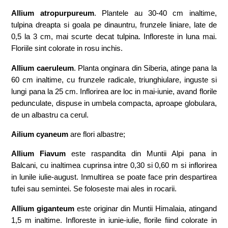
Allium atropurpureum
. Plantele au 30-40 cm inaltime,
tulpina dreapta si goala pe dinauntru, frunzele liniare, late de
0,5 la 3 cm, mai scurte decat tulpina. Infloreste in luna mai.
Floriile sint colorate in rosu inchis.
Allium caeruleum
. Planta onginara din Siberia, atinge pana la
60 cm inaltime, cu frunzele radicale, triunghiulare, inguste si
lungi pana la 25 cm. Inflorirea are loc in mai-iunie, avand florile
pedunculate, dispuse in umbela compacta, aproape globulara,
de un albastru ca cerul.
Ailium cyaneum
are flori albastre;
Allium Fiavum
este raspandita din Muntii Alpi pana in
Balcani, cu inaltimea cuprinsa intre 0,30 si 0,60 m si inflorirea
in lunile iulie-august. Inmultirea se poate face prin despartirea
tufei sau semintei. Se foloseste mai ales in rocarii.
Allium giganteum
este originar din Muntii Himalaia, atingand
1,5 m inaltime. Infloreste in iunie-iulie, florile fiind colorate in