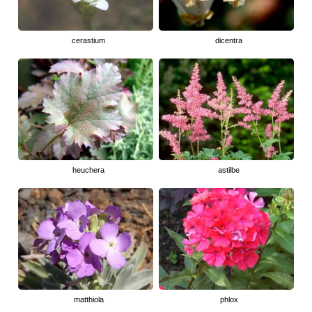
cerastium
dicentra
heuchera
astilbe
matthiola
phlox