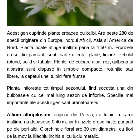
Acest gen cuprinde plante erbacee cu bulbi. Are peste 280 de
specii originare din Europa, nordul Africii, Asia si America de
Nord. Planta poate atinge inaltimi pana la 1,50 m. Frunzele
cresc din pamant, sunt foarte diferite, plane, liniare. Petiolul
rotund, solid si tubular. Florile, de culoare alba, roz, galbena si
albastra sunt dispuse in umbele compacte, rotunjite sau
libere, la capatul unei tulpini fara frunze.
Planta infloreste tot timpul sezonului, find socotita una din
bulboasele cu cel mai lung sezon de inflorire. Speciile mai
importante ale acestui gen sant uranatoarele:
Allium albopilosum
, originar din Persia, cu tulpini a caror
inaltime nu depasesc 0,40 m, iar frunzele cresc inalte purtand
pe ele peri albi. Ciorchinele floral are 30 cm diametru, cu flori
de la mov la liliachiu inchis si cu luciu metalic.