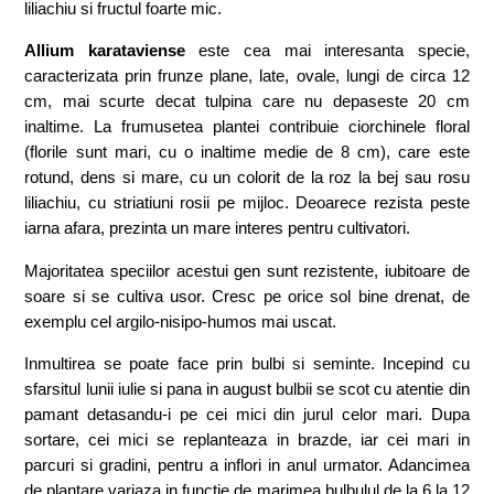
liliachiu si fructul foarte mic.
Allium karataviense
este cea mai interesanta specie,
caracterizata prin frunze plane, late, ovale, lungi de circa 12
cm, mai scurte decat tulpina care nu depaseste 20 cm
inaltime. La frumusetea plantei contribuie ciorchinele floral
(florile sunt mari, cu o inaltime medie de 8 cm), care este
rotund, dens si mare, cu un colorit de la roz la bej sau rosu
liliachiu, cu striatiuni rosii pe mijloc. Deoarece rezista peste
iarna afara, prezinta un mare interes pentru cultivatori.
Majoritatea speciilor acestui gen sunt rezistente, iubitoare de
soare si se cultiva usor. Cresc pe orice sol bine drenat, de
exemplu cel argilo-nisipo-humos mai uscat.
Inmultirea se poate face prin bulbi si seminte. Incepind cu
sfarsitul lunii iulie si pana in august bulbii se scot cu atentie din
pamant detasandu-i pe cei mici din jurul celor mari. Dupa
sortare, cei mici se replanteaza in brazde, iar cei mari in
parcuri si gradini, pentru a inflori in anul urmator. Adancimea
de plantare variaza in functie de marimea bulbulul de la 6 la 12