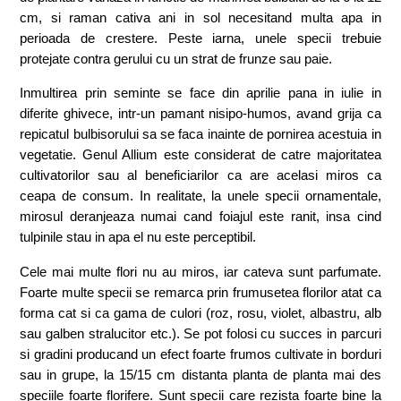
cm, si raman cativa ani in sol necesitand multa apa in
perioada de crestere. Peste iarna, unele specii trebuie
protejate contra gerului cu un strat de frunze sau paie.
Inmultirea prin seminte se face din aprilie pana in iulie in
diferite ghivece, intr-un pamant nisipo-humos, avand grija ca
repicatul bulbisorului sa se faca inainte de pornirea acestuia in
vegetatie. Genul Allium este considerat de catre majoritatea
cultivatorilor sau al beneficiarilor ca are acelasi miros ca
ceapa de consum. In realitate, la unele specii ornamentale,
mirosul deranjeaza numai cand foiajul este ranit, insa cind
tulpinile stau in apa el nu este perceptibil.
Cele mai multe flori nu au miros, iar cateva sunt parfumate.
Foarte multe specii se remarca prin frumusetea florilor atat ca
forma cat si ca gama de culori (roz, rosu, violet, albastru, alb
sau galben stralucitor etc.). Se pot folosi cu succes in parcuri
si gradini producand un efect foarte frumos cultivate in borduri
sau in grupe, la 15/15 cm distanta planta de planta mai des
speciile foarte florifere. Sunt specii care rezista foarte bine la