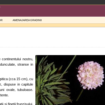
OR
AMENAJAREA GRADINII
continentului nostru,
edunculate, stranse in
 pitica (cca 15 cm), cu
oz, dispuse in capitule
iuni ovale, tubuloase.
tente.
 si finetii frunzisului,