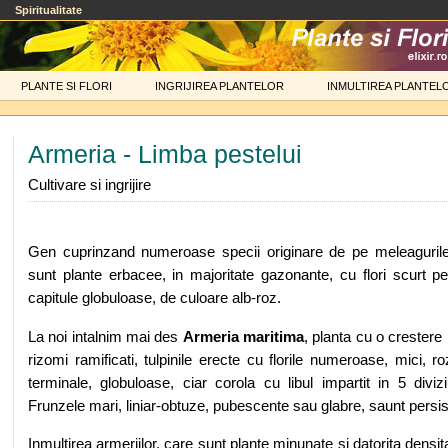
Spiritualitate
PLANTE SI FLORI
INGRIJIREA PLANTELOR
INMULTIREA PLANTEL
Armeria - Limba pestelui
Cultivare si ingrijire
Gen cuprinzand numeroase specii originare de pe meleagurile 
sunt plante erbacee, in majoritate gazonante, cu flori scurt p
capitule globuloase, de culoare alb-roz.
La noi intalnim mai des
Armeria maritima
, planta cu o crestere
rizomi ramificati, tulpinile erecte cu florile numeroase, mici, r
terminale, globuloase, ciar corola cu libul impartit in 5 diviz
Frunzele mari, liniar-obtuze, pubescente sau glabre, saunt persis
Inmultirea armeriilor, care sunt plante minunate si datorita densitatii