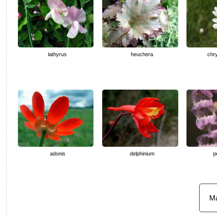
lathyrus
heuchera
chr
adonis
delphinium
p
Ma