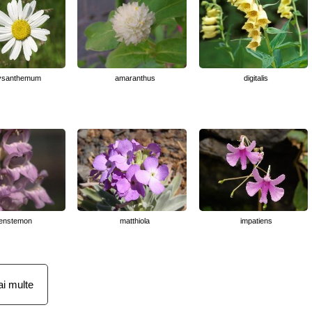
ysanthemum
amaranthus
digitalis
enstemon
matthiola
impatiens
i multe