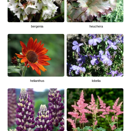
bergenia
heuchera
helianthus
lobelia