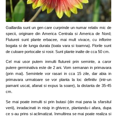
Gaillardia sunt un gen care curprinde un numar relativ mic de
specii, originare din America Centrala si America de Nord;
Flutureii sunt plante erbacee, mai mult vivace, cu inflorire
bogata si de lunga durata (toata vara si toamna). Florile sunt
de culoare portocalie si rosir. Sunt plante inalte de cca 50 cm.
Cel mai usor putem inmulti flutureii prin seminte, a caror
putere germinativa este de 2 ani. Vom semanan in primavara
(prin mai). Semintele vor rasari in cca 15 zile, dar abia in
primavara urmatoare se vor planta la loc definitiv (intr-un
pamant uscat, afanat si expus la soare), la distanta de 35-45
cm.
Se mai poate inmulti si prin butasi (din mai pana la sfarsitul
verii), inradacinati in nisip in ghivece, plantandu-i afara, dupa
ce s-au prins si aclimatizat. Inmultirea se mai poate realiza si