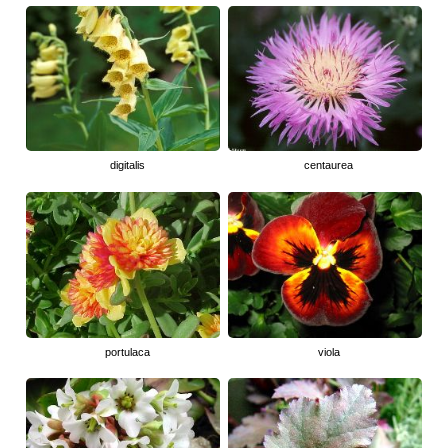
digitalis
centaurea
portulaca
viola