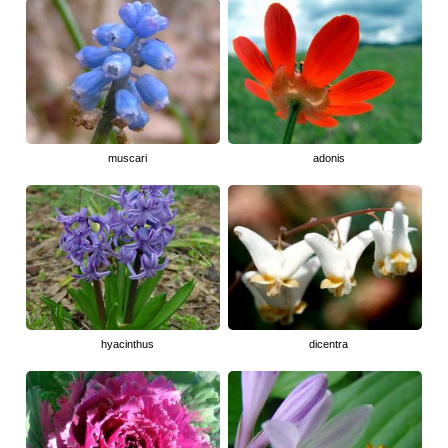
muscari
adonis
hyacinthus
dicentra