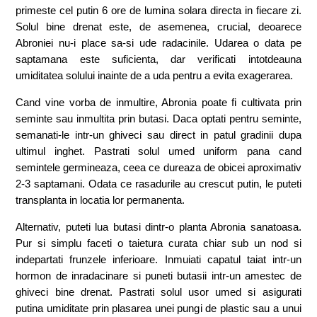
primeste cel putin 6 ore de lumina solara directa in fiecare zi.
Solul bine drenat este, de asemenea, crucial, deoarece
Abroniei nu-i place sa-si ude radacinile. Udarea o data pe
saptamana este suficienta, dar verificati intotdeauna
umiditatea solului inainte de a uda pentru a evita exagerarea.
Cand vine vorba de inmultire, Abronia poate fi cultivata prin
seminte sau inmultita prin butasi. Daca optati pentru seminte,
semanati-le intr-un ghiveci sau direct in patul gradinii dupa
ultimul inghet. Pastrati solul umed uniform pana cand
semintele germineaza, ceea ce dureaza de obicei aproximativ
2-3 saptamani. Odata ce rasadurile au crescut putin, le puteti
transplanta in locatia lor permanenta.
Alternativ, puteti lua butasi dintr-o planta Abronia sanatoasa.
Pur si simplu faceti o taietura curata chiar sub un nod si
indepartati frunzele inferioare. Inmuiati capatul taiat intr-un
hormon de inradacinare si puneti butasii intr-un amestec de
ghiveci bine drenat. Pastrati solul usor umed si asigurati
putina umiditate prin plasarea unei pungi de plastic sau a unui