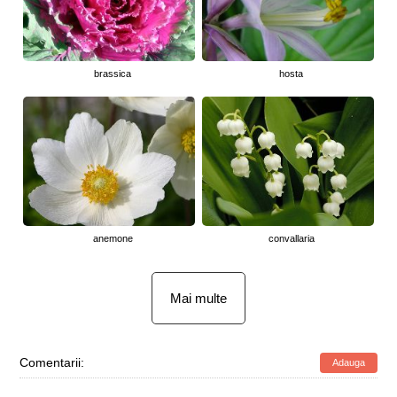
brassica
hosta
anemone
convallaria
Mai multe
Comentarii:
Adauga