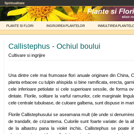
Spiritualitate
PLANTE SI FLORI
INGRIJIREA PLANTELOR
INMULTIREA PLANTEL
Callistephus - Ochiul boului
Cultivare si ingrijire
Una dintre cele mai frumoase flori anuale originare din China, C
planta erbacee cu tulpin ahispida si bine ramificata, erecta, garni
cele inferioare petiolate si cele superioare sessile, de forma ov
dintate. Florile, solitare la varful ramurilor, cele marginale lingu
cele centrale tubuloase, de culoare galbena, sunt dispuse in mari
Florile Callistephusului se aseamana mult (de unde si denumirea 
de trandafir, de crizantema. Culorile sunt foarte variate: de la a
de la albastru pana la violet inchis. Callistephus se poate i