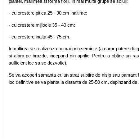
plantei, marimea si forma florii, in mai multe grupe se soiuri:
- cu crestere pitica 25 - 30 cm inaltime;
- cu crestere mijlocie 35 - 40 cm;
- cu crestere inalta 45 - 75 cm.
Inmultirea se realizeaza numai prin seminte (a caror putere de ge
si afara pe brazde, incepand din aprilie. Pentru a obtine un r
sufficient loc sa se dezvolte).
Se va acoperi samanta cu un strat subtire de nisip sau pamant fo
loc definitive se va planta la distanta de 25-50 cm, depinzand de s