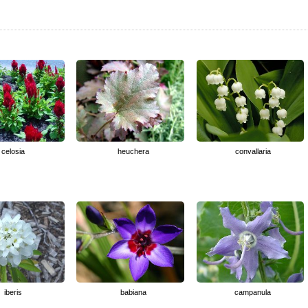
celosia
heuchera
convallaria
iberis
babiana
campanula