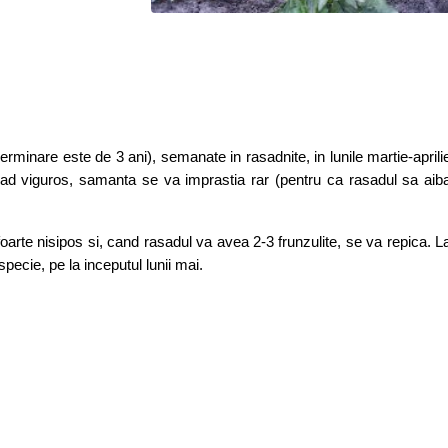
rminare este de 3 ani), semanate in rasadnite, in lunile martie-aprili
asad viguros, samanta se va imprastia rar (pentru ca rasadul sa aib
arte nisipos si, cand rasadul va avea 2-3 frunzulite, se va repica. L
pecie, pe la inceputul lunii mai.