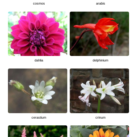
cosmos
arabis
dahlia
delphinium
cerastium
crinum