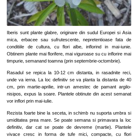
Iberis sunt plante glabre, originare din sudul Europei si Asia
mica, erbacee sau sufrutescente, nepretentioase fata de
conditiile de cultura, cu flori albe, inflorind in mai-iunie.
Obtinem plante mai florifere, mai viguroase su cu inflorire mai
timpurie, semanand toamna (prin septembrie-octombrie).
Rasadul se repica la 10-12 cm distanta, in rasadnite reci,
unde va ierna. La loc definitiv se va planta la distanta de 40
cm, prin martie-aprilie, intr-un amestec de pamant argilo-
nisipos, expus la soare. Plantele obtinute din acest semanat
vor inflori prin mai-iulie.
Rezista foarte bine la seceta, in schimb nu suporta umbra si
umiditatea prea mare. Se poate semana si primavara la loc
definitiv, dar cat se poate de devreme (martie). Plantele
vivace cresc in forma de tufe mici, compacte, cu flori