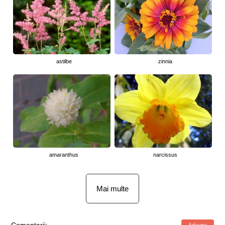
astilbe
zinnia
amaranthus
narcissus
Mai multe