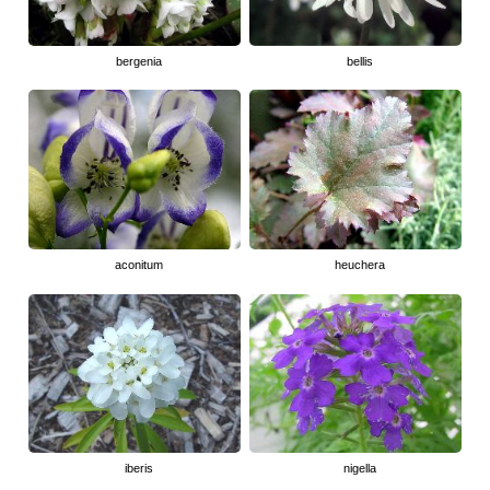
bergenia
bellis
aconitum
heuchera
iberis
nigella