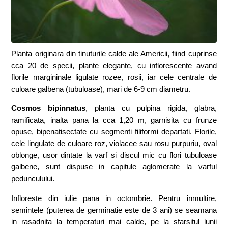
Planta originara din tinuturile calde ale Americii, fiind cuprinse
cca 20 de specii, plante elegante, cu inflorescente avand
florile margininale ligulate rozee, rosii, iar cele centrale de
culoare galbena (tubuloase), mari de 6-9 cm diametru.
Cosmos bipinnatus
, planta cu pulpina rigida, glabra,
ramificata, inalta pana la cca 1,20 m, garnisita cu frunze
opuse, bipenatisectate cu segmenti filiformi departati. Florile,
cele lingulate de culoare roz, violacee sau rosu purpuriu, oval
oblonge, usor dintate la varf si discul mic cu flori tubuloase
galbene, sunt dispuse in capitule aglomerate la varful
pedunculului.
Infloreste din iulie pana in octombrie. Pentru inmultire,
semintele (puterea de germinatie este de 3 ani) se seamana
in rasadnita la temperaturi mai calde, pe la sfarsitul lunii