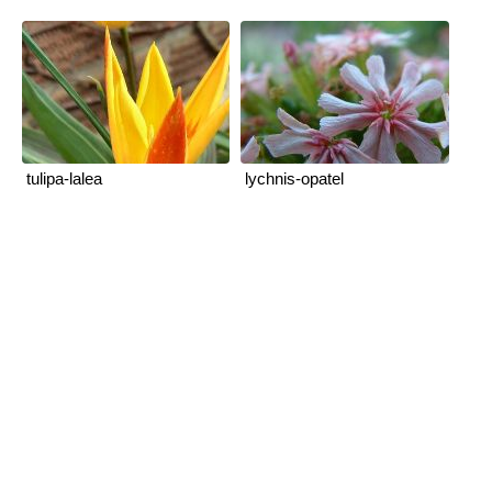
tulipa-lalea
lychnis-opatel