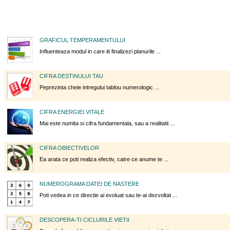
GRAFICUL TEMPERAMENTULUI
Influenteaza modul in care iti finalizezi planurile ...
CIFRA DESTINULUI TAU
Peprezinta cheie intregului tablou numerologic ...
CIFRA ENERGIEI VITALE
Mai este numita si cifra fundamentala, sau a realitatii ...
CIFRA OBIECTIVELOR
Ea arata ce poti realiza efectiv, catre ce anume te ...
NUMEROGRAMA DATEI DE NASTERE
Poti vedea in ce directie ai evoluat sau te-ai dezvoltat ...
DESCOPERA-TI CICLURILE VIETII