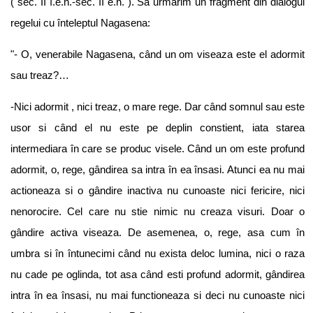
( sec. II î.e.n.-sec. II e.n. ). Sa urmarim un fragment din dialogul
regelui cu înteleptul Nagasena:
"- O, venerabile Nagasena, când un om viseaza este el adormit
sau treaz?…
-Nici adormit , nici treaz, o mare rege. Dar când somnul sau este
usor si când el nu este pe deplin constient, iata starea
intermediara în care se produc visele. Când un om este profund
adormit, o, rege, gândirea sa intra în ea însasi. Atunci ea nu mai
actioneaza si o gândire inactiva nu cunoaste nici fericire, nici
nenorocire. Cel care nu stie nimic nu creaza visuri. Doar o
gândire activa viseaza. De asemenea, o, rege, asa cum în
umbra si în întunecimi când nu exista deloc lumina, nici o raza
nu cade pe oglinda, tot asa când esti profund adormit, gândirea
intra în ea însasi, nu mai functioneaza si deci nu cunoaste nici