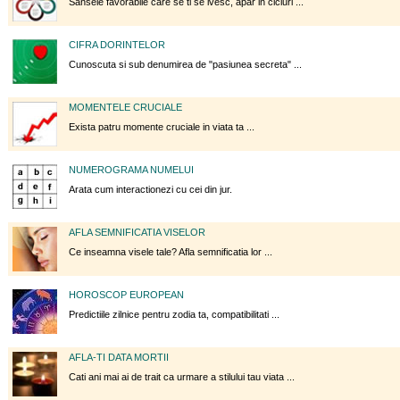
Sansele favorabile care se ti se ivesc, apar in cicluri ...
CIFRA DORINTELOR
Cunoscuta si sub denumirea de "pasiunea secreta" ...
MOMENTELE CRUCIALE
Exista patru momente cruciale in viata ta ...
NUMEROGRAMA NUMELUI
Arata cum interactionezi cu cei din jur.
AFLA SEMNIFICATIA VISELOR
Ce inseamna visele tale? Afla semnificatia lor ...
HOROSCOP EUROPEAN
Predictiile zilnice pentru zodia ta, compatibilitati ...
AFLA-TI DATA MORTII
Cati ani mai ai de trait ca urmare a stilului tau viata ...