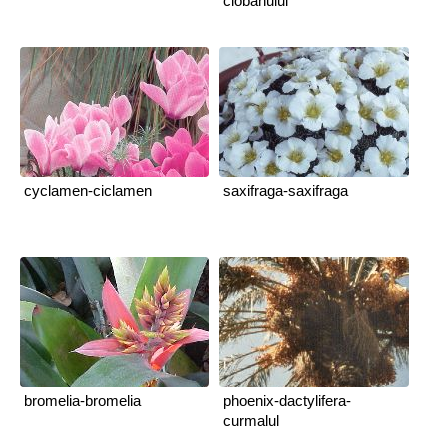
ciobanului
cyclamen-ciclamen
saxifraga-saxifraga
bromelia-bromelia
phoenix-dactylifera-
curmalul