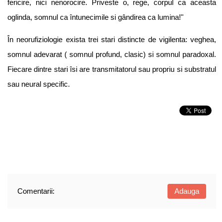
fericire, nici nenorocire. Priveste o, rege, corpul ca aceasta
oglinda, somnul ca întunecimile si gândirea ca lumina!"
În neorufiziologie exista trei stari distincte de vigilenta: veghea,
somnul adevarat ( somnul profund, clasic) si somnul paradoxal.
Fiecare dintre stari îsi are transmitatorul sau propriu si substratul
sau neural specific.
Comentarii:
Adauga