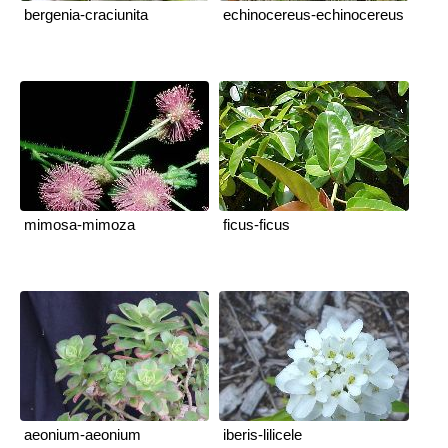
bergenia-craciunita
echinocereus-echinocereus
mimosa-mimoza
ficus-ficus
aeonium-aeonium
iberis-lilicele