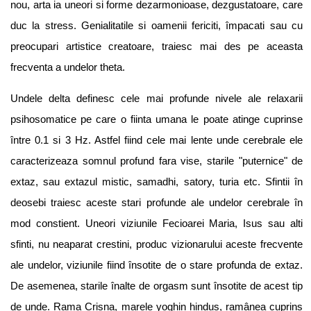
nou, arta ia uneori si forme dezarmonioase, dezgustatoare, care
duc la stress. Genialitatile si oamenii fericiti, împacati sau cu
preocupari artistice creatoare, traiesc mai des pe aceasta
frecventa a undelor theta.
Undele delta definesc cele mai profunde nivele ale relaxarii
psihosomatice pe care o fiinta umana le poate atinge cuprinse
între 0.1 si 3 Hz. Astfel fiind cele mai lente unde cerebrale ele
caracterizeaza somnul profund fara vise, starile "puternice" de
extaz, sau extazul mistic, samadhi, satory, turia etc. Sfintii în
deosebi traiesc aceste stari profunde ale undelor cerebrale în
mod constient. Uneori viziunile Fecioarei Maria, Isus sau alti
sfinti, nu neaparat crestini, produc vizionarului aceste frecvente
ale undelor, viziunile fiind însotite de o stare profunda de extaz.
De asemenea, starile înalte de orgasm sunt însotite de acest tip
de unde. Rama Crisna, marele yoghin hindus, ramânea cuprins