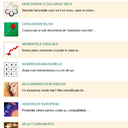
DESCOPERA-TI CICLURILE VIETII
Sansele favorabile care se ti se ivesc, apar in cicluri ...
CIFRA DORINTELOR
Cunoscuta si sub denumirea de "pasiunea secreta" ...
MOMENTELE CRUCIALE
Exista patru momente cruciale in viata ta ...
NUMEROGRAMA NUMELUI
Arata cum interactionezi cu cei din jur.
AFLA SEMNIFICATIA VISELOR
Ce inseamna visele tale? Afla semnificatia lor ...
HOROSCOP EUROPEAN
Predictiile zilnice pentru zodia ta, compatibilitati ...
AFLA-TI DATA MORTII