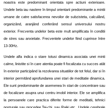
noastra este predominant orientata spre actiuni exterioare.
Undele beta iau nastere în timpul orientarii predominante a mintii
umane de catre satisfacerea nevoilor de subzisteta, calculând,
organizând, aranjând conferând sensul universului nostru
exterior. Frecventa undelor beta este mult amplificata în conditii
de stres sau anxietate. Frecventele undelor fiind cuprinse între
13-30Hz.
Undele alfa indica o stare totusi dinamica asociata unei minti
calme, linistite si în care atentia poate fi focalizata cu succes atât
în exterior participând la rezolvarea situatiilor de tot felul, dar si în
interior permitând aprofundarea unei stari de meditatie dinamica.
Ele sunt predominante de asemenea în stari de concentrare sau
de focalizare asupra unui centru imobil interior. Ele se amplifica
la persoanele care practica diferite forme de meditatii, tehnici
posturale sau procedee Tai-chi, sau Raiki etc.. Undele cerebrale