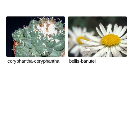
coryphantha-coryphantha
bellis-banutei