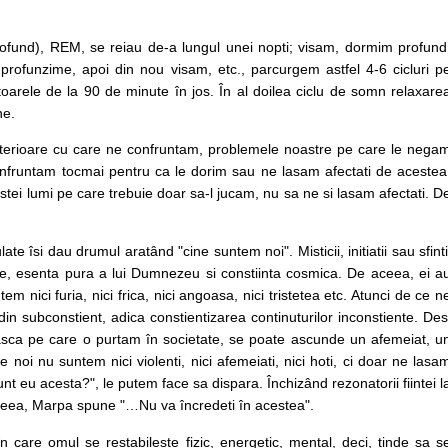
t profund), REM, se reiau de-a lungul unei nopti; visam, dormim profund
ofunzime, apoi din nou visam, etc., parcurgem astfel 4-6 cicluri p
oarele de la 90 de minute în jos. În al doilea ciclu de somn relaxare
ne.
 interioare cu care ne confruntam, problemele noastre pe care le nega
confruntam tocmai pentru ca le dorim sau ne lasam afectati de acestea
tei lumi pe care trebuie doar sa-l jucam, nu sa ne si lasam afectati. D
te îsi dau drumul aratând "cine suntem noi". Misticii, initiatii sau sfinti
ine, esenta pura a lui Dumnezeu si constiinta cosmica. De aceea, ei a
ici furia, nici frica, nici angoasa, nici tristetea etc. Atunci de ce n
n subconstient, adica constientizarea continuturilor inconstiente. Des
sca pe care o purtam în societate, se poate ascunde un afemeiat, u
 noi nu suntem nici violenti, nici afemeiati, nici hoti, ci doar ne lasa
nt eu acesta?", le putem face sa dispara. Închizând rezonatorii fiintei l
 aceea, Marpa spune "…Nu va încredeti în acestea".
care omul se restabileste fizic, energetic, mental, deci, tinde sa s