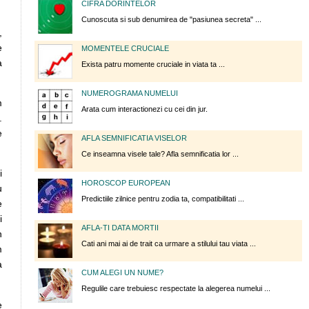
CIFRA DORINTELOR
Cunoscuta si sub denumirea de "pasiunea secreta" ...
,
e
MOMENTELE CRUCIALE
a
Exista patru momente cruciale in viata ta ...
NUMEROGRAMA NUMELUI
m
Arata cum interactionezi cu cei din jur.
.
e
AFLA SEMNIFICATIA VISELOR
Ce inseamna visele tale? Afla semnificatia lor ...
i
HOROSCOP EUROPEAN
u
Predictiile zilnice pentru zodia ta, compatibilitati ...
e
i
AFLA-TI DATA MORTII
n
Cati ani mai ai de trait ca urmare a stilului tau viata ...
m
a
CUM ALEGI UN NUME?
Regulile care trebuiesc respectate la alegerea numelui ...
e