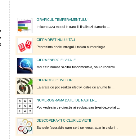
GRAFICUL TEMPERAMENTULUI
Influenteaza modul in care iti finalizezi planurile ...
e
e
CIFRA DESTINULUI TAU
t
Peprezinta cheie intregului tablou numerologic ...
CIFRA ENERGIEI VITALE
Mai este numita si cifra fundamentala, sau a realitatii ...
CIFRA OBIECTIVELOR
Ea arata ce poti realiza efectiv, catre ce anume te ...
NUMEROGRAMA DATEI DE NASTERE
Poti vedea in ce directie ai evoluat sau te-ai dezvoltat ...
DESCOPERA-TI CICLURILE VIETII
Sansele favorabile care se ti se ivesc, apar in cicluri ...