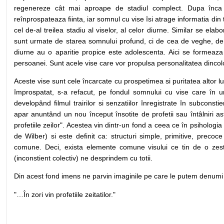
regenereze cât mai aproape de stadiul complect. Dupa înca
reînprospateaza fiinta, iar somnul cu vise îsi atrage informatia di
cel de-al treilea stadiu al viselor, al celor diurne. Similar se el
sunt urmate de starea somnului profund, ci de cea de veghe, de 
diurne au o aparitie propice este adolescenta. Aici se formeaza
persoanei. Sunt acele vise care vor propulsa personalitatea dincol
Aceste vise sunt cele încarcate cu prospetimea si puritatea altor lu
împrospatat, s-a refacut, pe fondul somnului cu vise care în ur
developând filmul trairilor si senzatiilor înregistrate în subconsti
apar anuntând un nou început însotite de profetii sau întâlniri as
profetiile zeilor". Acestea vin dintr-un fond a ceea ce în psiholo
de Wilber) si este definit ca: structuri simple, primitive, precoc
comune. Deci, exista elemente comune visului ce tin de o zestr
(inconstient colectiv) ne desprindem cu totii.
Din acest fond imens ne parvin imaginile pe care le putem denumi
"…În zori vin profetiile zeitatilor."