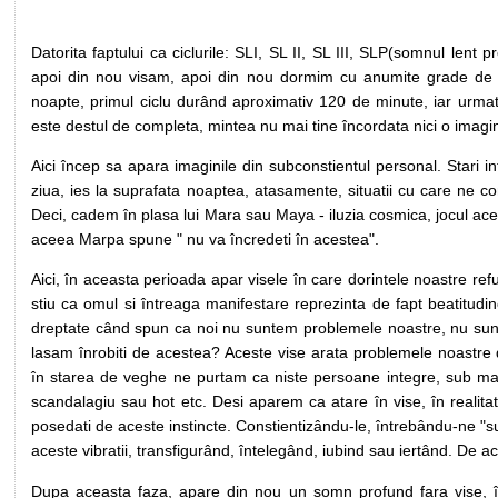
Datorita faptului ca ciclurile: SLI, SL II, SL III, SLP(somnul len
apoi din nou visam, apoi din nou dormim cu anumite grade de pr
noapte, primul ciclu durând aproximativ 120 de minute, iar urmat
este destul de completa, mintea nu mai tine încordata nici o imagi
Aici încep sa apara imaginile din subconstientul personal. Stari
ziua, ies la suprafata noaptea, atasamente, situatii cu care ne 
Deci, cadem în plasa lui Mara sau Maya - iluzia cosmica, jocul aces
aceea Marpa spune " nu va încredeti în acestea".
Aici, în aceasta perioada apar visele în care dorintele noastre refula
stiu ca omul si întreaga manifestare reprezinta de fapt beatitud
dreptate când spun ca noi nu suntem problemele noastre, nu suntem n
lasam înrobiti de acestea? Aceste vise arata problemele noastre di
în starea de veghe ne purtam ca niste persoane integre, sub ma
scandalagiu sau hot etc. Desi aparem ca atare în vise, în realitate
posedati de aceste instincte. Constientizându-le, întrebându-ne "su
aceste vibratii, transfigurând, întelegând, iubind sau iertând. De
Dupa aceasta faza, apare din nou un somn profund fara vise, în 