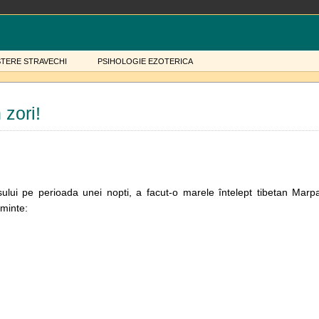
STERE STRAVECHI
PSIHOLOGIE EZOTERICA
 zori!
ului pe perioada unei nopti, a facut-o marele întelept tibetan Marp
 minte: