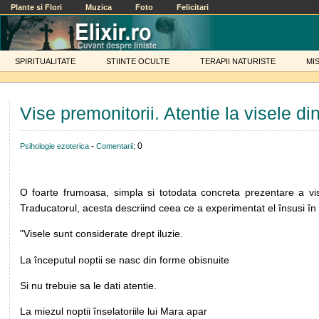
Plante si Flori
Muzica
Foto
Felicitari
SPIRITUALITATE
STIINTE OCULTE
TERAPII NATURISTE
MI
Vise premonitorii. Atentie la visele din
-
: 0
Psihologie ezoterica
Comentarii
O foarte frumoasa, simpla si totodata concreta prezentare a vis
Traducatorul, acesta descriind ceea ce a experimentat el însusi în
"Visele sunt considerate drept iluzie.
La începutul noptii se nasc din forme obisnuite
Si nu trebuie sa le dati atentie.
La miezul noptii înselatoriile lui Mara apar