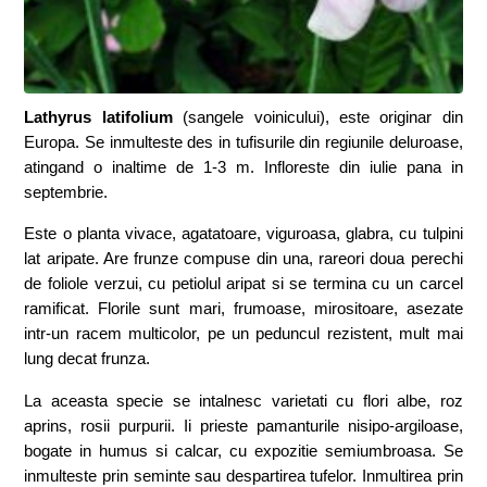
Lathyrus latifolium
(sangele voinicului), este originar din
Europa. Se inmulteste des in tufisurile din regiunile deluroase,
atingand o inaltime de 1-3 m. Infloreste din iulie pana in
septembrie.
Este o planta vivace, agatatoare, viguroasa, glabra, cu tulpini
lat aripate. Are frunze compuse din una, rareori doua perechi
de foliole verzui, cu petiolul aripat si se termina cu un carcel
ramificat. Florile sunt mari, frumoase, mirositoare, asezate
intr-un racem multicolor, pe un peduncul rezistent, mult mai
lung decat frunza.
La aceasta specie se intalnesc varietati cu flori albe, roz
aprins, rosii purpurii. Ii prieste pamanturile nisipo-argiloase,
bogate in humus si calcar, cu expozitie semiumbroasa. Se
inmulteste prin seminte sau despartirea tufelor. Inmultirea prin