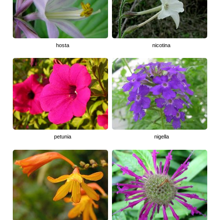
hosta
nicotina
petunia
nigella