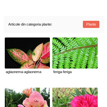
Articole din categoria plante:
Plante
aglaonema-aglaonema
feriga-feriga