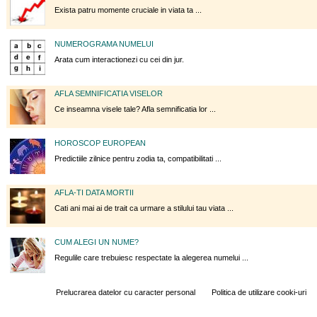
Exista patru momente cruciale in viata ta ...
NUMEROGRAMA NUMELUI
Arata cum interactionezi cu cei din jur.
AFLA SEMNIFICATIA VISELOR
Ce inseamna visele tale? Afla semnificatia lor ...
HOROSCOP EUROPEAN
Predictiile zilnice pentru zodia ta, compatibilitati ...
AFLA-TI DATA MORTII
Cati ani mai ai de trait ca urmare a stilului tau viata ...
CUM ALEGI UN NUME?
Regulile care trebuiesc respectate la alegerea numelui ...
Prelucrarea datelor cu caracter personal
Politica de utilizare cooki-uri