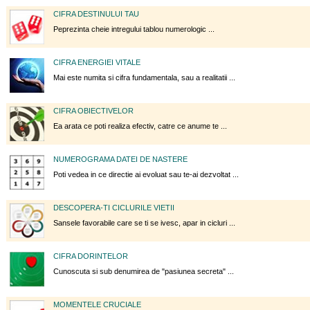
CIFRA DESTINULUI TAU
Peprezinta cheie intregului tablou numerologic ...
CIFRA ENERGIEI VITALE
Mai este numita si cifra fundamentala, sau a realitatii ...
CIFRA OBIECTIVELOR
Ea arata ce poti realiza efectiv, catre ce anume te ...
NUMEROGRAMA DATEI DE NASTERE
Poti vedea in ce directie ai evoluat sau te-ai dezvoltat ...
DESCOPERA-TI CICLURILE VIETII
Sansele favorabile care se ti se ivesc, apar in cicluri ...
CIFRA DORINTELOR
Cunoscuta si sub denumirea de "pasiunea secreta" ...
MOMENTELE CRUCIALE