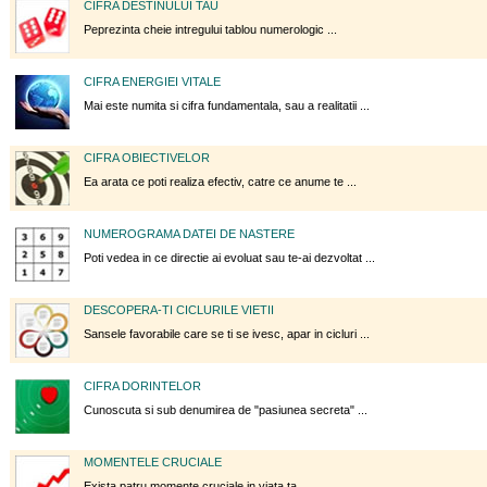
CIFRA DESTINULUI TAU
Peprezinta cheie intregului tablou numerologic ...
CIFRA ENERGIEI VITALE
Mai este numita si cifra fundamentala, sau a realitatii ...
CIFRA OBIECTIVELOR
Ea arata ce poti realiza efectiv, catre ce anume te ...
NUMEROGRAMA DATEI DE NASTERE
Poti vedea in ce directie ai evoluat sau te-ai dezvoltat ...
DESCOPERA-TI CICLURILE VIETII
Sansele favorabile care se ti se ivesc, apar in cicluri ...
CIFRA DORINTELOR
Cunoscuta si sub denumirea de "pasiunea secreta" ...
MOMENTELE CRUCIALE
Exista patru momente cruciale in viata ta ...