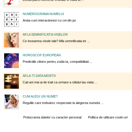
NUMEROGRAMA NUMELUI
Arata cum interactionezi cu cei din jur.
AFLA SEMNIFICATIA VISELOR
Ce inseamna visele tale? Afla semnificatia lor ...
HOROSCOP EUROPEAN
Predictiile zilnice pentru zodia ta, compatibilitati ...
AFLA-TI DATA MORTII
Cati ani mai ai de trait ca urmare a stilului tau viata ...
CUM ALEGI UN NUME?
Regulile care trebuiesc respectate la alegerea numelui ...
Prelucrarea datelor cu caracter personal
Politica de utilizare cooki-uri