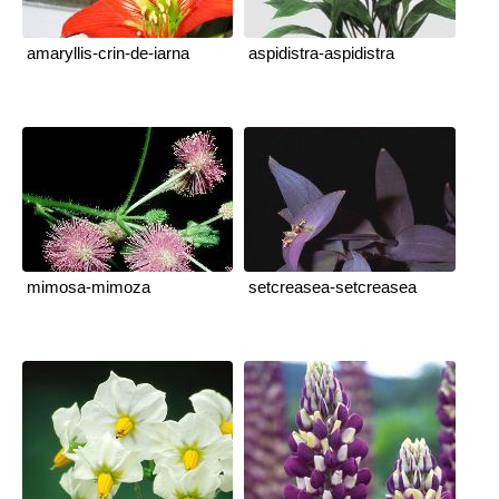
amaryllis-crin-de-iarna
aspidistra-aspidistra
mimosa-mimoza
setcreasea-setcreasea