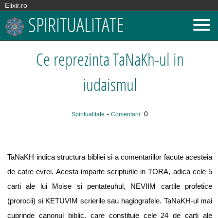
Elixir.ro
SPIRITUALITATE
Ce reprezinta TaNaKh-ul in
iudaismul
-
: 0
Spiritualitate
Comentarii
TaNaKH indica structura bibliei si a comentariilor facute acesteia
de catre evrei. Acesta imparte scripturile in TORA, adica cele 5
carti ale lui Moise si pentateuhul, NEVIIM cartile profetice
(prorocii) si KETUVIM scrierile sau hagiografele. TaNaKH-ul mai
cuprinde canonul biblic, care constituie cele 24 de carti ale