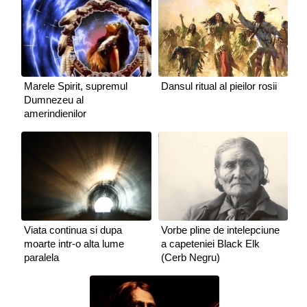
Marele Spirit, supremul
Dansul ritual al pieilor rosii
Dumnezeu al
amerindienilor
Viata continua si dupa
Vorbe pline de intelepciune
moarte intr-o alta lume
a capeteniei Black Elk
paralela
(Cerb Negru)