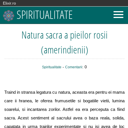
Elixir.ro
SPIRITUALITATE
Natura sacra a pieilor rosii
(amerindienii)
-
: 0
Spiritualitate
Comentarii
Traind in stransa legatura cu natura, aceasta era pentru ei mama
care ii hranea, le oferea frumusetile si bogatiile vietii, lumina
soarelui, si incantarea zorilor. Astfel ea era perceputa ca fiind
sacra. Acest sentiment al sacrului avea o baza reala, solida,
capatata in urma trairilor experimentate si nu isi avea de loc