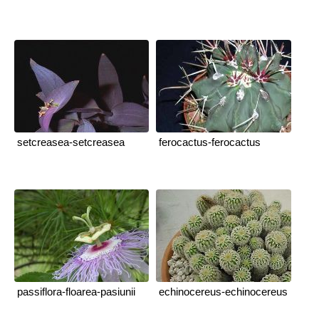
setcreasea-setcreasea
ferocactus-ferocactus
passiflora-floarea-pasiunii
echinocereus-echinocereus