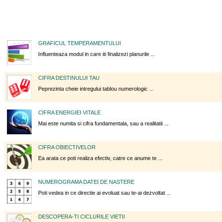
GRAFICUL TEMPERAMENTULUI
Influenteaza modul in care iti finalizezi planurile ...
CIFRA DESTINULUI TAU
Peprezinta cheie intregului tablou numerologic ...
CIFRA ENERGIEI VITALE
Mai este numita si cifra fundamentala, sau a realitatii ...
CIFRA OBIECTIVELOR
Ea arata ce poti realiza efectiv, catre ce anume te ...
NUMEROGRAMA DATEI DE NASTERE
Poti vedea in ce directie ai evoluat sau te-ai dezvoltat ...
DESCOPERA-TI CICLURILE VIETII