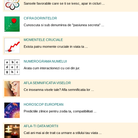
Sansele favorabile care se ti se ivesc, apar in cicluri ...
CIFRA DORINTELOR
Cunoscuta si sub denumirea de "pasiunea secreta" ...
MOMENTELE CRUCIALE
Exista patru momente cruciale in viata ta ...
NUMEROGRAMA NUMELUI
Arata cum interactionezi cu cei din jur.
AFLA SEMNIFICATIA VISELOR
Ce inseamna visele tale? Afla semnificatia lor ...
HOROSCOP EUROPEAN
Predictiile zilnice pentru zodia ta, compatibilitati ...
AFLA-TI DATA MORTII
Cati ani mai ai de trait ca urmare a stilului tau viata ...