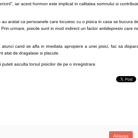
cirii", iar acest hormon este implicat in calitatea somnului si contribui
nte au aratat ca persoanele care locuiesc cu o pisica in casa se bucura d
 Prin urmare, pisicile sunt in mod indirect un factor antidepresiv care n
atunci cand se alfa in imediata apropiere a unei pisici, fac sa dispar
nt atat de dragalase si placute.
 puteti asculta torsul pisicilor de pe o inregistrare.
Adauga