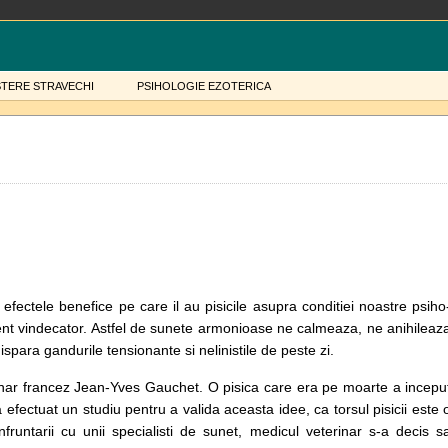
STERE STRAVECHI
PSIHOLOGIE EZOTERICA
 efectele benefice pe care il au pisicile asupra conditiei noastre psiho
agent vindecator. Astfel de sunete armonioase ne calmeaza, ne anihileaz
spara gandurile tensionante si nelinistile de peste zi.
inar francez Jean-Yves Gauchet. O pisica care era pe moarte a incepu
fectuat un studiu pentru a valida aceasta idee, ca torsul pisicii este 
fruntarii cu unii specialisti de sunet, medicul veterinar s-a decis s