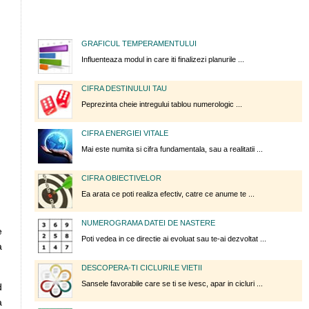
GRAFICUL TEMPERAMENTULUI
Influenteaza modul in care iti finalizezi planurile ...
CIFRA DESTINULUI TAU
Peprezinta cheie intregului tablou numerologic ...
CIFRA ENERGIEI VITALE
Mai este numita si cifra fundamentala, sau a realitatii ...
CIFRA OBIECTIVELOR
Ea arata ce poti realiza efectiv, catre ce anume te ...
NUMEROGRAMA DATEI DE NASTERE
e
Poti vedea in ce directie ai evoluat sau te-ai dezvoltat ...
a
DESCOPERA-TI CICLURILE VIETII
Sansele favorabile care se ti se ivesc, apar in cicluri ...
d
a