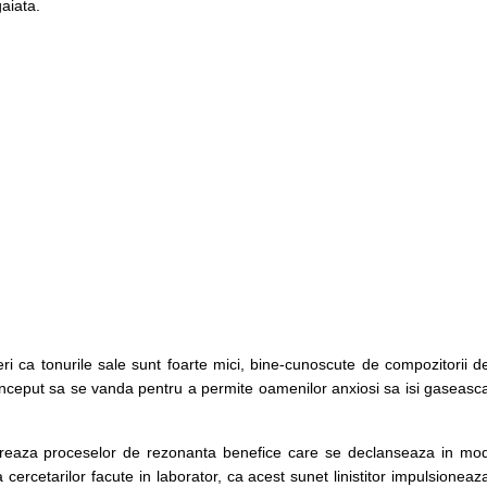
gaiata.
ri ca tonurile sale sunt foarte mici, bine-cunoscute de compozitorii d
 inceput sa se vanda pentru a permite oamenilor anxiosi sa isi gaseasc
oreaza proceselor de rezonanta benefice care se declanseaza in mo
 cercetarilor facute in laborator, ca acest sunet linistitor impulsioneaz