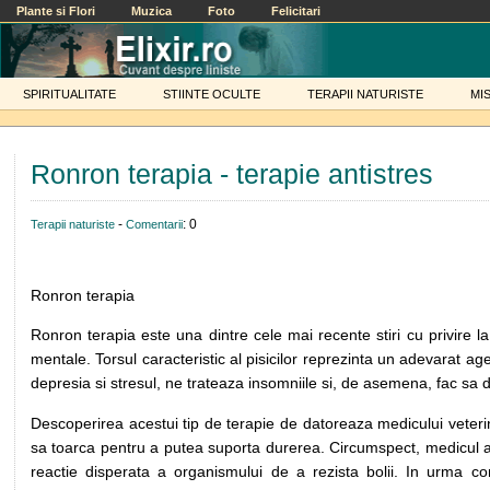
Plante si Flori
Muzica
Foto
Felicitari
SPIRITUALITATE
STIINTE OCULTE
TERAPII NATURISTE
MI
Ronron terapia - terapie antistres
-
: 0
Terapii naturiste
Comentarii
Ronron terapia
Ronron terapia este una dintre cele mai recente stiri cu privire la
mentale. Torsul caracteristic al pisicilor reprezinta un adevarat 
depresia si stresul, ne trateaza insomniile si, de asemena, fac sa di
Descoperirea acestui tip de terapie de datoreaza medicului veter
sa toarca pentru a putea suporta durerea. Circumspect, medicul a e
reactie disperata a organismului de a rezista bolii. In urma con