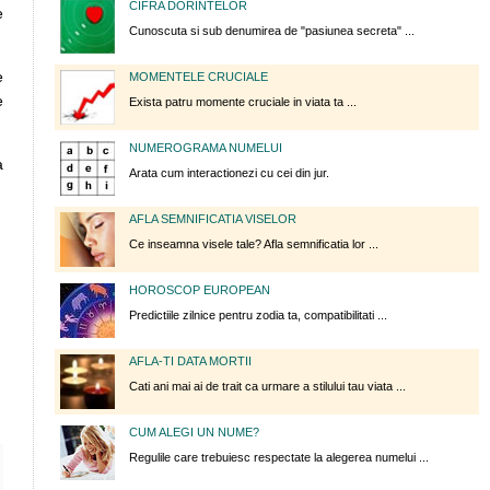
CIFRA DORINTELOR
e
Cunoscuta si sub denumirea de "pasiunea secreta" ...
e
MOMENTELE CRUCIALE
e
Exista patru momente cruciale in viata ta ...
NUMEROGRAMA NUMELUI
a
Arata cum interactionezi cu cei din jur.
AFLA SEMNIFICATIA VISELOR
Ce inseamna visele tale? Afla semnificatia lor ...
HOROSCOP EUROPEAN
Predictiile zilnice pentru zodia ta, compatibilitati ...
AFLA-TI DATA MORTII
Cati ani mai ai de trait ca urmare a stilului tau viata ...
CUM ALEGI UN NUME?
Regulile care trebuiesc respectate la alegerea numelui ...