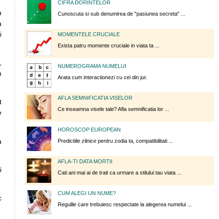
CIFRA DORINTELOR
u
Cunoscuta si sub denumirea de "pasiunea secreta" ...
a
i
MOMENTELE CRUCIALE
Exista patru momente cruciale in viata ta ...
,
NUMEROGRAMA NUMELUI
n
Arata cum interactionezi cu cei din jur.
AFLA SEMNIFICATIA VISELOR
t
Ce inseamna visele tale? Afla semnificatia lor ...
e
HOROSCOP EUROPEAN
a
Predictiile zilnice pentru zodia ta, compatibilitati ...
AFLA-TI DATA MORTII
i
Cati ani mai ai de trait ca urmare a stilului tau viata ...
CUM ALEGI UN NUME?
c
Regulile care trebuiesc respectate la alegerea numelui ...