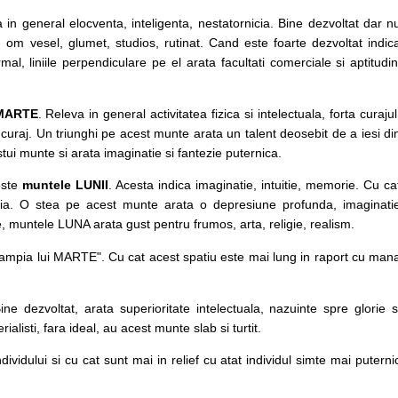
a in general elocventa, inteligenta, nestatornicia. Bine dezvoltat dar n
e, om vesel, glumet, studios, rutinat. Cand este foarte dezvoltat indic
al, liniile perpendiculare pe el arata facultati comerciale si aptitudin
 MARTE
. Releva in general activitatea fizica si intelectuala, forta curajul
 curaj. Un triunghi pe acest munte arata un talent deosebit de a iesi di
tui munte si arata imaginatie si fantezie puternica.
este
muntele LUNII
. Acesta indica imaginatie, intuitie, memorie. Cu ca
zia. O stea pe acest munte arata o depresiune profunda, imaginati
, muntele LUNA arata gust pentru frumos, arta, religie, realism.
"Campia lui MARTE". Cu cat acest spatiu este mai lung in raport cu man
ne dezvoltat, arata superioritate intelectuala, nazuinte spre glorie s
listi, fara ideal, au acest munte slab si turtit.
ndividului si cu cat sunt mai in relief cu atat individul simte mai puterni