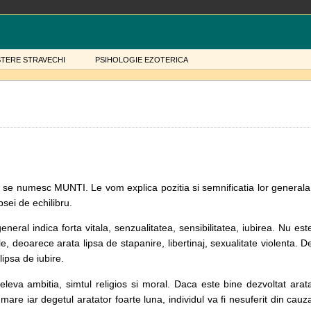
STERE STRAVECHI
PSIHOLOGIE EZOTERICA
e se numesc MUNTI. Le vom explica pozitia si semnificatia lor generala
psei de echilibru.
general indica forta vitala, senzualitatea, sensibilitatea, iubirea. Nu est
ale, deoarece arata lipsa de stapanire, libertinaj, sexualitate violenta. D
psa de iubire.
eleva ambitia, simtul religios si moral. Daca este bine dezvoltat arat
re iar degetul aratator foarte luna, individul va fi nesuferit din cauz