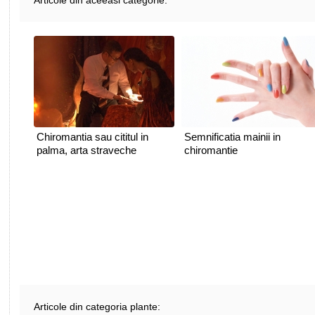
Articole din aceeasi categorie:
Chiromantia sau cititul in
Semnificatia mainii in
palma, arta straveche
chiromantie
Articole din categoria plante: