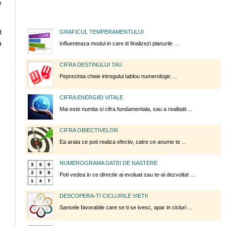
e
t
GRAFICUL TEMPERAMENTULUI
a
Influenteaza modul in care iti finalizezi planurile ...
CIFRA DESTINULUI TAU
Peprezinta cheie intregului tablou numerologic ...
CIFRA ENERGIEI VITALE
Mai este numita si cifra fundamentala, sau a realitatii ...
CIFRA OBIECTIVELOR
Ea arata ce poti realiza efectiv, catre ce anume te ...
NUMEROGRAMA DATEI DE NASTERE
Poti vedea in ce directie ai evoluat sau te-ai dezvoltat ...
DESCOPERA-TI CICLURILE VIETII
Sansele favorabile care se ti se ivesc, apar in cicluri ...