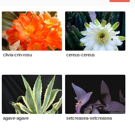
clivia-crin-rosu
cereus-cereus
agave-agave
setcreasea-setcreasea