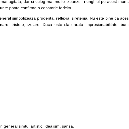
ai agitata, dar si culeg mai multe izbanzi. Triunghiul pe acest munt
unte poate confirma o casatorie fericita.
general simbolizeaza prudenta, reflexia, siretenia. Nu este bine ca aces
e, tristete, izolare. Daca este slab arata impresionabilitate, bun
 in general simtul artistic, idealism, sansa.