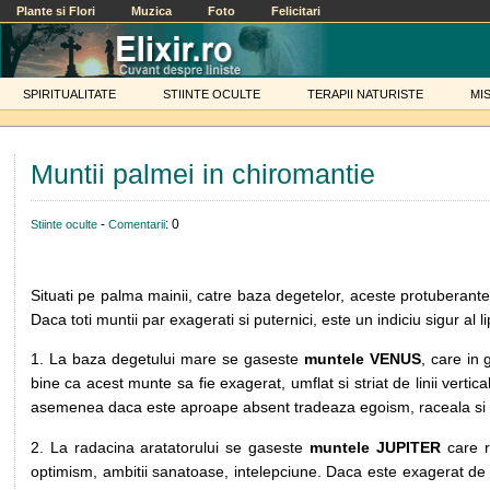
Plante si Flori
Muzica
Foto
Felicitari
SPIRITUALITATE
STIINTE OCULTE
TERAPII NATURISTE
MI
Muntii palmei in chiromantie
-
: 0
Stiinte oculte
Comentarii
Situati pe palma mainii, catre baza degetelor, aceste protuberant
Daca toti muntii par exagerati si puternici, este un indiciu sigur al li
1. La baza degetului mare se gaseste
muntele VENUS
, care in 
bine ca acest munte sa fie exagerat, umflat si striat de linii vertic
asemenea daca este aproape absent tradeaza egoism, raceala si li
2. La radacina aratatorului se gaseste
muntele JUPITER
care r
optimism, ambitii sanatoase, intelepciune. Daca este exagerat de ma