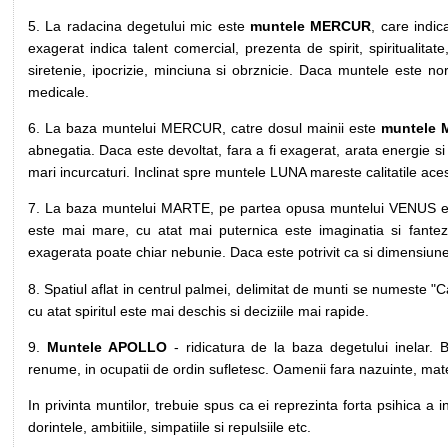
5. La radacina degetului mic este
muntele MERCUR
, care indic
exagerat indica talent comercial, prezenta de spirit, spiritualitat
siretenie, ipocrizie, minciuna si obrznicie. Daca muntele este norm
medicale.
6. La baza muntelui MERCUR, catre dosul mainii este
muntele
abnegatia. Daca este devoltat, fara a fi exagerat, arata energie si
mari incurcaturi. Inclinat spre muntele LUNA mareste calitatile aces
7. La baza muntelui MARTE, pe partea opusa muntelui VENUS 
este mai mare, cu atat mai puternica este imaginatia si fante
exagerata poate chiar nebunie. Daca este potrivit ca si dimensiune
8. Spatiul aflat in centrul palmei, delimitat de munti se numeste 
cu atat spiritul este mai deschis si deciziile mai rapide.
9.
Muntele APOLLO
- ridicatura de la baza degetului inelar. Bi
renume, in ocupatii de ordin sufletesc. Oamenii fara nazuinte, materia
In privinta muntilor, trebuie spus ca ei reprezinta forta psihica a i
dorintele, ambitiile, simpatiile si repulsiile etc.