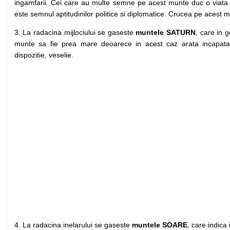
ingamfarii. Cei care au multe semne pe acest munte duc o viata m
este semnul aptitudinilor politice si diplomatice. Crucea pe acest m
3. La radacina mijlociului se gaseste
muntele SATURN
, care in 
munte sa fie prea mare deoarece in acest caz arata incapatanar
dispozitie, veselie.
4. La radacina inelarului se gaseste
muntele SOARE
, care indica