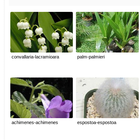
convallaria-lacramioara
palm-palmieri
achimenes-achimenes
espostoa-espostoa