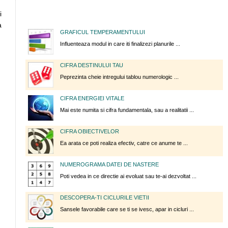
i
a
GRAFICUL TEMPERAMENTULUI
Influenteaza modul in care iti finalizezi planurile ...
CIFRA DESTINULUI TAU
Peprezinta cheie intregului tablou numerologic ...
CIFRA ENERGIEI VITALE
Mai este numita si cifra fundamentala, sau a realitatii ...
CIFRA OBIECTIVELOR
Ea arata ce poti realiza efectiv, catre ce anume te ...
NUMEROGRAMA DATEI DE NASTERE
Poti vedea in ce directie ai evoluat sau te-ai dezvoltat ...
DESCOPERA-TI CICLURILE VIETII
Sansele favorabile care se ti se ivesc, apar in cicluri ...