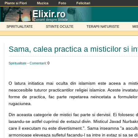
Plante si Flori
Muzica
Foto
Felicitari
SPIRITUALITATE
STIINTE OCULTE
TERAPII NATURISTE
MI
Sama, calea practica a misticilor si int
-
: 0
Spiritualitate
Comentarii
O latura initiatica mai oculta din islamism este aceea a misticil
neaccesibile tuturor practicantilor religiei islamice. Aceste invatat
forme de practica, fac parte repetarea neincetata a formulelo
rugaciunea.
Din aceasta categorie de mistici fac parte si dervisii. Ei folosesc
lasandu-se astfel cuprinsi de extazul divin. Misticul Javad Nurba
care il executam nu este divertisment.". Sama inseamna "a asculta".
armonioase eleveaza sufletul facandu-l sa intre in extaz si sa se di