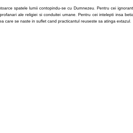
ntoarce spatele lumii contopindu-se cu Dumnezeu. Pentru cei ignorant
fanari ale religiei si conduitei umane. Pentru cei intelepti insa beti
ea care se naste in suflet cand practicantul reuseste sa atinga extazul.