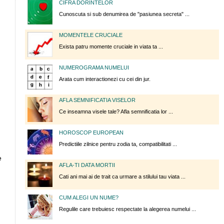
CIFRA DORINTELOR
Cunoscuta si sub denumirea de "pasiunea secreta" ...
MOMENTELE CRUCIALE
Exista patru momente cruciale in viata ta ...
NUMEROGRAMA NUMELUI
Arata cum interactionezi cu cei din jur.
AFLA SEMNIFICATIA VISELOR
Ce inseamna visele tale? Afla semnificatia lor ...
HOROSCOP EUROPEAN
Predictiile zilnice pentru zodia ta, compatibilitati ...
e
AFLA-TI DATA MORTII
Cati ani mai ai de trait ca urmare a stilului tau viata ...
CUM ALEGI UN NUME?
Regulile care trebuiesc respectate la alegerea numelui ...