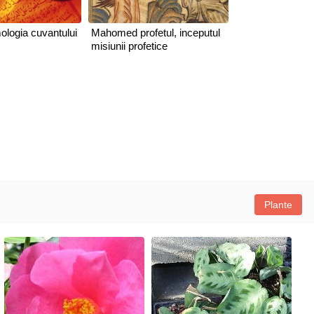
mologia cuvantului
Mahomed profetul, inceputul
misiunii profetice
Plante