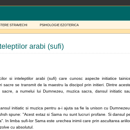
STERE STRAVECHI
PSIHOLOGIE EZOTERICA
eleptilor arabi (sufi)
or si inteleptilor arabi (sufi) care cunosc aspecte initiatice tainic
uri sacre se transmit de la maestru la discipol prin initieri. Dintre acest
r sacre, a numelui lui Dumnezeu, muzica sacra, dansul initiatic sa
 dansul initiatic si muzica pentru a-i ajuta sa fie la unison cu Dumnezeu
kshsh spune: "Acest extaz si Sama nu sunt lucruri profane. Si dansul p
 In limba sufi-lor Sama este urechea inimii care prin ascultarea ariilo
zolve cu absolutul.