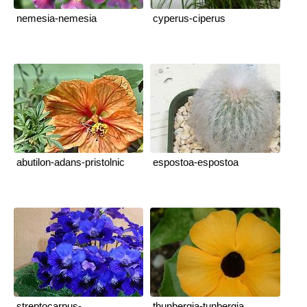
nemesia-nemesia
cyperus-ciperus
abutilon-adans-pristolnic
espostoa-espostoa
streptocarpus-
thunbergia-tunbergia