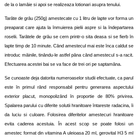
de la o lamâie si apoi se realizeaza lotionari asupra tenului.
Tarâte de grâu (250g) amestecate cu 1 litru de lapte vor forma un
preaparat care ajuta la înmuierea pielii aspre si la îndepartarea
roselii. Tarâtele de grâu se cern printr-o sita deasa si se fierb în
lapte timp de 10 minute. Când amestecul mai este înca caldut se
introduc mâinile, tinându-le astfel pâna când amestecul s-a racit.
Efectuarea acestei bai se va face de trei ori pe saptamâna.
Se cunoaste deja datorita numeroaselor studii efectuate, ca parul
este în primul rând responsabil pentru generarea aspectului
exterior placut, monopolizând în proportie de 80% privirea.
Spalarea parului cu diferite solutii hranitoare întareste radacina, îi
da luciu si culoare. Folosirea diferitelor amestecuri hranitoare
evita caderea acestuia. În acest scop se poate folosi un
amestec format din vitamina A uleioasa 20 ml, gerovital H3 5 ml