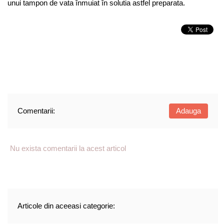
unui tampon de vata înmuiat în solutia astfel preparata.
Comentarii:
Adauga
Nu exista comentarii la acest articol
Articole din aceeasi categorie: