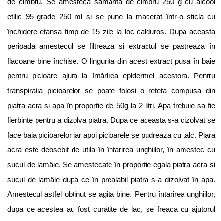
de cimbru. Se amesteca samânta de cimbru 250 g cu alcool
etilic 95 grade 250 ml si se pune la macerat într-o sticla cu
închidere etansa timp de 15 zile la loc calduros. Dupa aceasta
perioada amestecul se filtreaza si extractul se pastreaza în
flacoane bine închise. O lingurita din acest extract pusa în baie
pentru picioare ajuta la întârirea epidermei acestora. Pentru
transpiratia picioarelor se poate folosi o reteta compusa din
piatra acra si apa în proportie de 50g la 2 litri. Apa trebuie sa fie
fierbinte pentru a dizolva piatra. Dupa ce aceasta s-a dizolvat se
face baia picioarelor iar apoi picioarele se pudreaza cu talc. Piara
acra este deosebit de utila în întarirea unghiilor, în amestec cu
sucul de lamâie. Se amestecate în proportie egala piatra acra si
sucul de lamâie dupa ce în prealabil piatra s-a dizolvat în apa.
Amestecul astfel obtinut se agita bine. Pentru întarirea unghiilor,
dupa ce acestea au fost curatite de lac, se freaca cu ajutorul