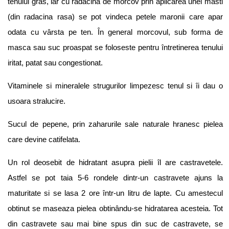
tenului gras, iar cu radacina de morcov prin aplicarea unei masti
(din radacina rasa) se pot vindeca petele maronii care apar
odata cu vârsta pe ten. În general morcovul, sub forma de
masca sau suc proaspat se foloseste pentru întretinerea tenului
iritat, patat sau congestionat.
Vitaminele si mineralele strugurilor limpezesc tenul si îi dau o
usoara stralucire.
Sucul de pepene, prin zaharurile sale naturale hranesc pielea
care devine catifelata.
Un rol deosebit de hidratant asupra pielii îl are castravetele.
Astfel se pot taia 5-6 rondele dintr-un castravete ajuns la
maturitate si se lasa 2 ore într-un litru de lapte. Cu amestecul
obtinut se maseaza pielea obtinându-se hidratarea acesteia. Tot
din castravete sau mai bine spus din suc de castravete, se