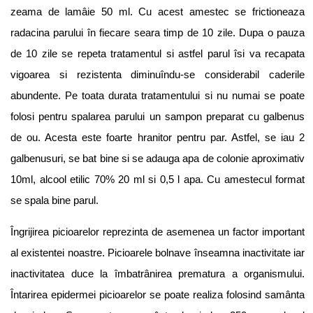
zeama de lamâie 50 ml. Cu acest amestec se frictioneaza
radacina parului în fiecare seara timp de 10 zile. Dupa o pauza
de 10 zile se repeta tratamentul si astfel parul îsi va recapata
vigoarea si rezistenta diminuîndu-se considerabil caderile
abundente. Pe toata durata tratamentului si nu numai se poate
folosi pentru spalarea parului un sampon preparat cu galbenus
de ou. Acesta este foarte hranitor pentru par. Astfel, se iau 2
galbenusuri, se bat bine si se adauga apa de colonie aproximativ
10ml, alcool etilic 70% 20 ml si 0,5 l apa. Cu amestecul format
se spala bine parul.
Îngrijirea picioarelor reprezinta de asemenea un factor important
al existentei noastre. Picioarele bolnave înseamna inactivitate iar
inactivitatea duce la îmbatrânirea prematura a organismului.
Întarirea epidermei picioarelor se poate realiza folosind samânta