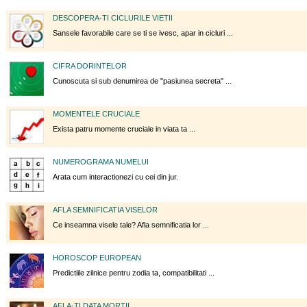
DESCOPERA-TI CICLURILE VIETII
Sansele favorabile care se ti se ivesc, apar in cicluri ...
CIFRA DORINTELOR
Cunoscuta si sub denumirea de "pasiunea secreta" ...
MOMENTELE CRUCIALE
Exista patru momente cruciale in viata ta ...
NUMEROGRAMA NUMELUI
Arata cum interactionezi cu cei din jur.
AFLA SEMNIFICATIA VISELOR
Ce inseamna visele tale? Afla semnificatia lor ...
HOROSCOP EUROPEAN
Predictiile zilnice pentru zodia ta, compatibilitati ...
AFLA-TI DATA MORTII