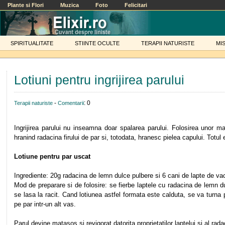
Plante si Flori
Muzica
Foto
Felicitari
SPIRITUALITATE
STIINTE OCULTE
TERAPII NATURISTE
MI
Lotiuni pentru ingrijirea parului
-
: 0
Terapii naturiste
Comentarii
Ingrijirea parului nu inseamna doar spalarea parului. Folosirea unor ma
hranind radacina firului de par si, totodata, hranesc pielea capului. Totul
Lotiune pentru par uscat
Ingrediente: 20g radacina de lemn dulce pulbere si 6 cani de lapte de va
Mod de preparare si de folosire: se fierbe laptele cu radacina de lemn d
se lasa la racit. Cand lotiunea astfel formata este calduta, se va turna
pe par intr-un alt vas.
Parul devine matasos si revigorat datorita proprietatilor laptelui si al rada