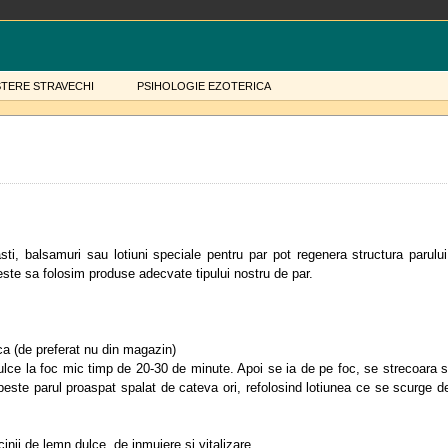
STERE STRAVECHI
PSIHOLOGIE EZOTERICA
sti, balsamuri sau lotiuni speciale pentru par pot regenera structura parului
 este sa folosim produse adecvate tipului nostru de par.
ca (de preferat nu din magazin)
ulce la foc mic timp de 20-30 de minute. Apoi se ia de pe foc, se strecoara s
 peste parul proaspat spalat de cateva ori, refolosind lotiunea ce se scurge d
cinii de lemn dulce, de inmuiere si vitalizare.