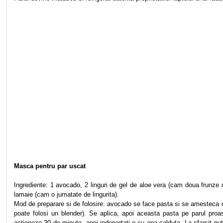
Masca pentru par uscat
Ingrediente: 1 avocado, 2 linguri de gel de aloe vera (cam doua frunze 
lamaie (cam o jumatate de lingurita).
Mod de preparare si de folosire: avocado se face pasta si se amesteca 
poate folosi un blender). Se aplica, apoi aceasta pasta pe parul pro
actioneze 30 de minute, apoi indepartati-o cu apa calduta. La sfarsit pu