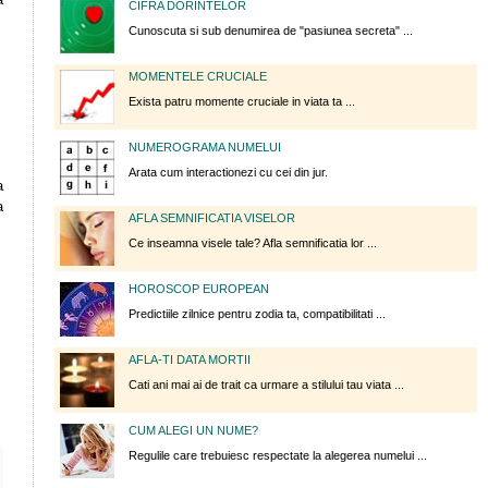
CIFRA DORINTELOR
Cunoscuta si sub denumirea de "pasiunea secreta" ...
MOMENTELE CRUCIALE
Exista patru momente cruciale in viata ta ...
NUMEROGRAMA NUMELUI
Arata cum interactionezi cu cei din jur.
a
a
AFLA SEMNIFICATIA VISELOR
Ce inseamna visele tale? Afla semnificatia lor ...
HOROSCOP EUROPEAN
Predictiile zilnice pentru zodia ta, compatibilitati ...
AFLA-TI DATA MORTII
Cati ani mai ai de trait ca urmare a stilului tau viata ...
CUM ALEGI UN NUME?
Regulile care trebuiesc respectate la alegerea numelui ...