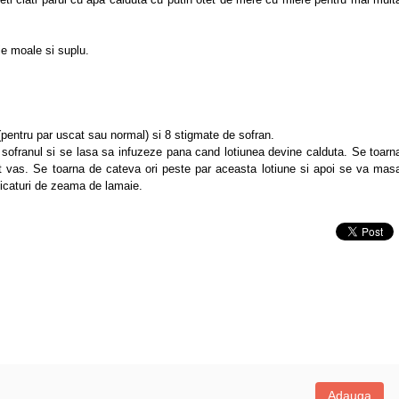
ie moale si suplu.
 (pentru par uscat sau normal) si 8 stigmate de sofran.
a sofranul si se lasa sa infuzeze pana cand lotiunea devine calduta. Se toarn
lt vas. Se toarna de cateva ori peste par aceasta lotiune si apoi se va mas
picaturi de zeama de lamaie.
Adauga