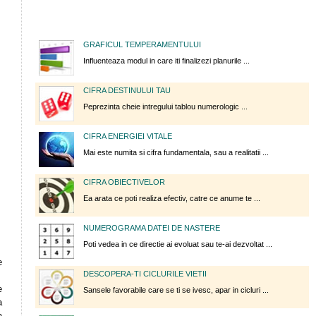
GRAFICUL TEMPERAMENTULUI
Influenteaza modul in care iti finalizezi planurile ...
CIFRA DESTINULUI TAU
Peprezinta cheie intregului tablou numerologic ...
CIFRA ENERGIEI VITALE
Mai este numita si cifra fundamentala, sau a realitatii ...
CIFRA OBIECTIVELOR
Ea arata ce poti realiza efectiv, catre ce anume te ...
NUMEROGRAMA DATEI DE NASTERE
Poti vedea in ce directie ai evoluat sau te-ai dezvoltat ...
e
DESCOPERA-TI CICLURILE VIETII
e
Sansele favorabile care se ti se ivesc, apar in cicluri ...
a
a