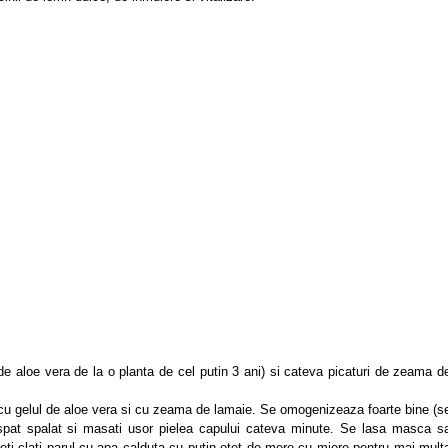
de aloe vera de la o planta de cel putin 3 ani) si cateva picaturi de zeama d
cu gelul de aloe vera si cu zeama de lamaie. Se omogenizeaza foarte bine (s
aspat spalat si masati usor pielea capului cateva minute. Se lasa masca s
teti clati parul cu apa calduta cu putin otet de mere cu miere pentru mai mult