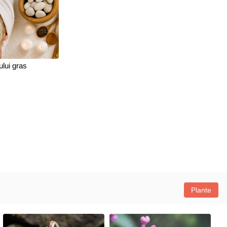
nului gras
Plante