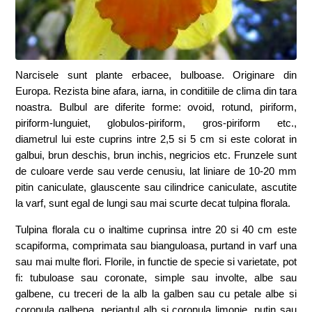
Narcisele sunt plante erbacee, bulboase. Originare din
Europa. Rezista bine afara, iarna, in conditiile de clima din tara
noastra. Bulbul are diferite forme: ovoid, rotund, piriform,
piriform-lunguiet, globulos-piriform, gros-piriform etc.,
diametrul lui este cuprins intre 2,5 si 5 cm si este colorat in
galbui, brun deschis, brun inchis, negricios etc. Frunzele sunt
de culoare verde sau verde cenusiu, lat liniare de 10-20 mm
pitin caniculate, glauscente sau cilindrice caniculate, ascutite
la varf, sunt egal de lungi sau mai scurte decat tulpina florala.
Tulpina florala cu o inaltime cuprinsa intre 20 si 40 cm este
scapiforma, comprimata sau bianguloasa, purtand in varf una
sau mai multe flori. Florile, in functie de specie si varietate, pot
fi: tubuloase sau coronate, simple sau involte, albe sau
galbene, cu treceri de la alb la galben sau cu petale albe si
coronula galbena, periantul alb si coronula limonie, putin sau