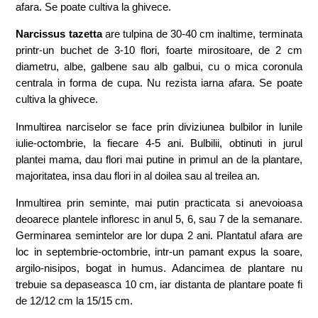
afara. Se poate cultiva la ghivece.
Narcissus tazetta
are tulpina de 30-40 cm inaltime, terminata
printr-un buchet de 3-10 flori, foarte mirositoare, de 2 cm
diametru, albe, galbene sau alb galbui, cu o mica coronula
centrala in forma de cupa. Nu rezista iarna afara. Se poate
cultiva la ghivece.
Inmultirea narciselor se face prin diviziunea bulbilor in lunile
iulie-octombrie, la fiecare 4-5 ani. Bulbilii, obtinuti in jurul
plantei mama, dau flori mai putine in primul an de la plantare,
majoritatea, insa dau flori in al doilea sau al treilea an.
Inmultirea prin seminte, mai putin practicata si anevoioasa
deoarece plantele infloresc in anul 5, 6, sau 7 de la semanare.
Germinarea semintelor are lor dupa 2 ani. Plantatul afara are
loc in septembrie-octombrie, intr-un pamant expus la soare,
argilo-nisipos, bogat in humus. Adancimea de plantare nu
trebuie sa depaseasca 10 cm, iar distanta de plantare poate fi
de 12/12 cm la 15/15 cm.