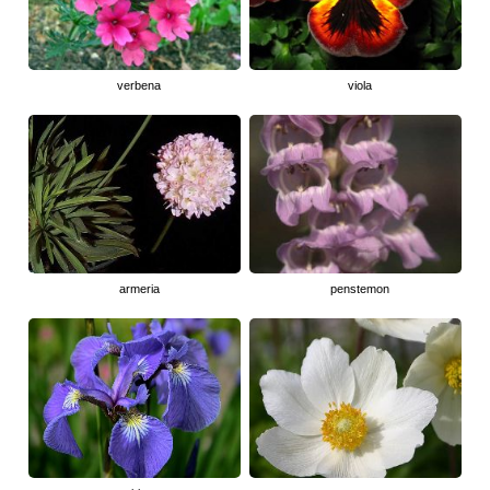
verbena
viola
armeria
penstemon