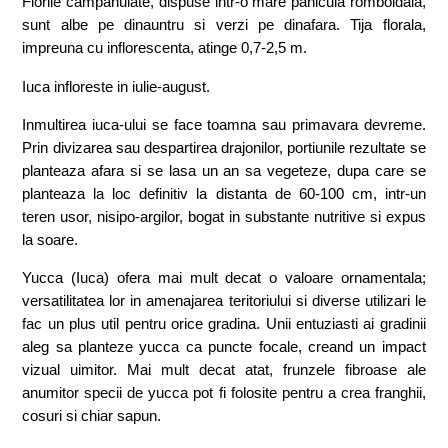
Florile campanulate, dispuse intr-o mare panicula romboidala,
sunt albe pe dinauntru si verzi pe dinafara. Tija florala,
impreuna cu inflorescenta, atinge 0,7-2,5 m.
Iuca infloreste in iulie-august.
Inmultirea iuca-ului se face toamna sau primavara devreme.
Prin divizarea sau despartirea drajonilor, portiunile rezultate se
planteaza afara si se lasa un an sa vegeteze, dupa care se
planteaza la loc definitiv la distanta de 60-100 cm, intr-un
teren usor, nisipo-argilor, bogat in substante nutritive si expus
la soare.
Yucca (Iuca) ofera mai mult decat o valoare ornamentala;
versatilitatea lor in amenajarea teritoriului si diverse utilizari le
fac un plus util pentru orice gradina. Unii entuziasti ai gradinii
aleg sa planteze yucca ca puncte focale, creand un impact
vizual uimitor. Mai mult decat atat, frunzele fibroase ale
anumitor specii de yucca pot fi folosite pentru a crea franghii,
cosuri si chiar sapun.