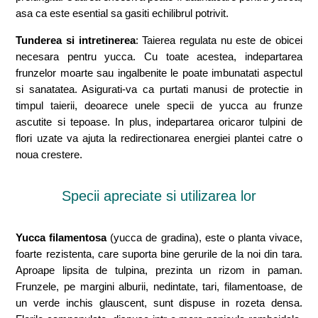
asa ca este esential sa gasiti echilibrul potrivit.
Tunderea si intretinerea
: Taierea regulata nu este de obicei
necesara pentru yucca. Cu toate acestea, indepartarea
frunzelor moarte sau ingalbenite le poate imbunatati aspectul
si sanatatea. Asigurati-va ca purtati manusi de protectie in
timpul taierii, deoarece unele specii de yucca au frunze
ascutite si tepoase. In plus, indepartarea oricaror tulpini de
flori uzate va ajuta la redirectionarea energiei plantei catre o
noua crestere.
Specii apreciate si utilizarea lor
Yucca filamentosa
(yucca de gradina), este o planta vivace,
foarte rezistenta, care suporta bine gerurile de la noi din tara.
Aproape lipsita de tulpina, prezinta un rizom in paman.
Frunzele, pe margini alburii, nedintate, tari, filamentoase, de
un verde inchis glauscent, sunt dispuse in rozeta densa.