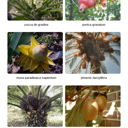
yucca de gradina
punica granatum
musa paradisiaca-sapientum
phoenix dactylifera