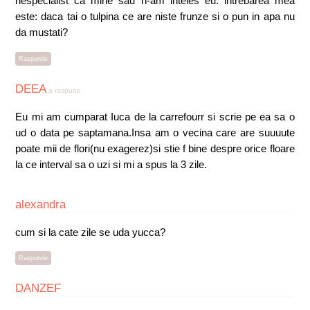
nespecialist ca mine sau n-am inteles eu. intrebarea mea
este: daca tai o tulpina ce are niste frunze si o pun in apa nu
da mustati?
Raspunde
DEEA
a raspuns
Eu mi am cumparat Iuca de la carrefourr si scrie pe ea sa o
ud o data pe saptamana.Insa am o vecina care are suuuute
poate mii de flori(nu exagerez)si stie f bine despre orice floare
la ce interval sa o uzi si mi a spus la 3 zile.
alexandra
cum si la cate zile se uda yucca?
Raspunde
DANZEF