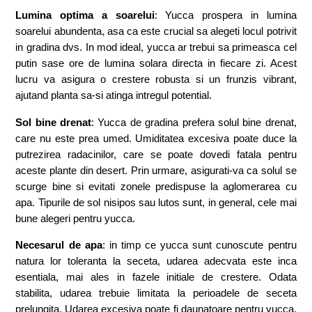
Lumina optima a soarelui
: Yucca prospera in lumina
soarelui abundenta, asa ca este crucial sa alegeti locul potrivit
in gradina dvs. In mod ideal, yucca ar trebui sa primeasca cel
putin sase ore de lumina solara directa in fiecare zi. Acest
lucru va asigura o crestere robusta si un frunzis vibrant,
ajutand planta sa-si atinga intregul potential.
Sol bine drenat
: Yucca de gradina prefera solul bine drenat,
care nu este prea umed. Umiditatea excesiva poate duce la
putrezirea radacinilor, care se poate dovedi fatala pentru
aceste plante din desert. Prin urmare, asigurati-va ca solul se
scurge bine si evitati zonele predispuse la aglomerarea cu
apa. Tipurile de sol nisipos sau lutos sunt, in general, cele mai
bune alegeri pentru yucca.
Necesarul de apa
: in timp ce yucca sunt cunoscute pentru
natura lor toleranta la seceta, udarea adecvata este inca
esentiala, mai ales in fazele initiale de crestere. Odata
stabilita, udarea trebuie limitata la perioadele de seceta
prelungita. Udarea excesiva poate fi daunatoare pentru yucca,