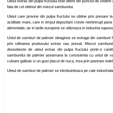
Uleiul extras din pulpa fructului este diferit din punctul de vedere
fata de cel obtinut din miezul samburelui.
Uleiul care provine din pulpa fructului se obtine prin presare l
aciditate mare, care in timpul depozitarii creste neintrerupt pana 
alimentatie, iar in tarile europene se utilizeaza in industria sapunul
Untul de samburi de palmier oleaginos se extrage din sam­burii fru
prin rafinarea produsului extras sau presat. Miezul sambur
deosebeste de uleiul extras din pulpa fructului printr-o canti
samburelui de palmier aseamana la consistenta cu untul de va
culoare galbuie si un gust placut de nuca, insa prin pastrare ind
Uleiul de samburi de palmier se intrebuinteaza pe cale industriala 