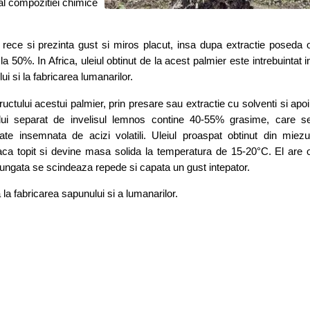
 al compozitiei chimice
a rece si prezinta gust si miros placut, insa dupa extractie poseda 
la 50%. In Africa, uleiul obtinut de la acest palmier este intrebuintat i
ui si la fabricarea lumanarilor.
ctului acestui palmier, prin presare sau extractie cu solventi si apoi
elui separat de invelisul lemnos contine 40-55% grasime, care s
tate insemnata de acizi volatili. Uleiul proaspat obtinut din miezu
ca topit si devine masa solida la temperatura de 15-20°C. El are 
elungata se scindeaza repede si capata un gust intepator.
la fabricarea sapunului si a lumanarilor.