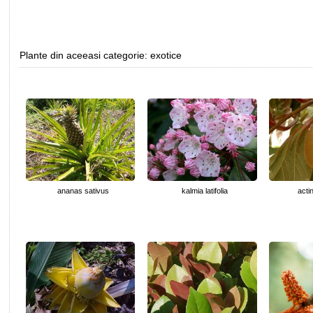
Plante din aceeasi categorie: exotice
ananas sativus
kalmia latifolia
acti