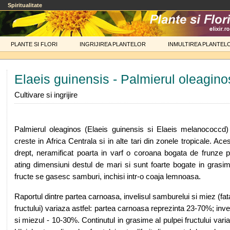
Spiritualitate
PLANTE SI FLORI
INGRIJIREA PLANTELOR
INMULTIREA PLANTEL
Elaeis guinensis - Palmierul oleagino
Cultivare si ingrijire
Palmierul oleaginos (Elaeis guinensis si Elaeis melanococcd
creste in Africa Centrala si in alte tari din zonele tropicale. Ace
drept, neramificat poarta in varf o coroana bogata de frunze p
ating dimensiuni destul de mari si sunt foarte bogate in grasimi,
fructe se gasesc samburi, inchisi intr-o coaja lemnoasa.
Raportul dintre partea carnoasa, invelisul samburelui si miez (fat
fructului) variaza astfel: partea carnoasa reprezinta 23-70%; inv
si miezul - 10-30%. Continutul in grasime al pulpei fructului vari