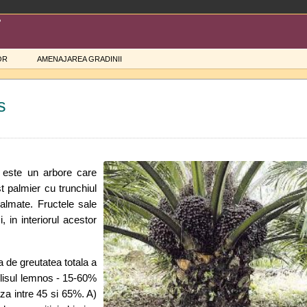
OR
AMENAJAREA GRADINII
s
) este un arbore care
st palmier cu trunchiul
almate. Fructele sale
 in interiorul acestor
a de greutatea totala a
elisul lemnos - 15-60%
aza intre 45 si 65%. A)