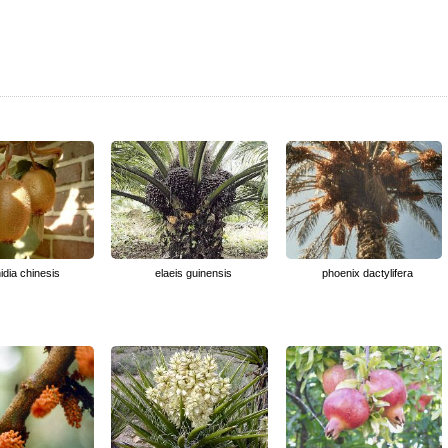
nidia chinesis
elaeis guinensis
phoenix dactylifera