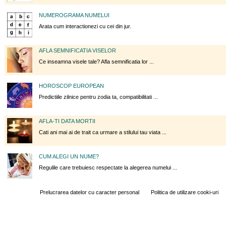
NUMEROGRAMA NUMELUI
Arata cum interactionezi cu cei din jur.
AFLA SEMNIFICATIA VISELOR
Ce inseamna visele tale? Afla semnificatia lor ...
HOROSCOP EUROPEAN
Predictiile zilnice pentru zodia ta, compatibilitati ...
AFLA-TI DATA MORTII
Cati ani mai ai de trait ca urmare a stilului tau viata ...
CUM ALEGI UN NUME?
Regulile care trebuiesc respectate la alegerea numelui ...
Prelucrarea datelor cu caracter personal
Politica de utilizare cooki-uri