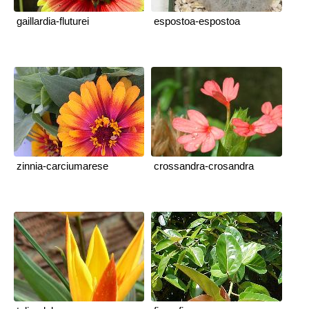
gaillardia-fluturei
espostoa-espostoa
zinnia-carciumarese
crossandra-crosandra