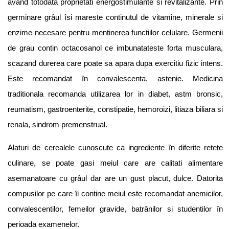
având totodata proprietati energostimulante si revitalizante. Prin
germinare grâul îsi mareste continutul de vitamine, minerale si
enzime necesare pentru mentinerea functiilor celulare. Germenii
de grau contin octacosanol ce imbunatateste forta musculara,
scazand durerea care poate sa apara dupa exercitiu fizic intens.
Este recomandat în convalescenta, astenie. Medicina
traditionala recomanda utilizarea lor in diabet, astm bronsic,
reumatism, gastroenterite, constipatie, hemoroizi, litiaza biliara si
renala, sindrom premenstrual.
Alaturi de cerealele cunoscute ca ingrediente în diferite retete
culinare, se poate gasi meiul care are calitati alimentare
asemanatoare cu grâul dar are un gust placut, dulce. Datorita
compusilor pe care îi contine meiul este recomandat anemicilor,
convalescentilor, femeilor gravide, batrânilor si studentilor în
perioada examenelor.