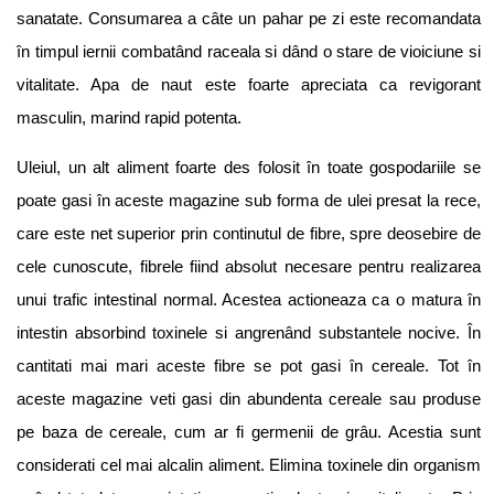
sanatate. Consumarea a câte un pahar pe zi este recomandata
în timpul iernii combatând raceala si dând o stare de vioiciune si
vitalitate. Apa de naut este foarte apreciata ca revigorant
masculin, marind rapid potenta.
Uleiul, un alt aliment foarte des folosit în toate gospodariile se
poate gasi în aceste magazine sub forma de ulei presat la rece,
care este net superior prin continutul de fibre, spre deosebire de
cele cunoscute, fibrele fiind absolut necesare pentru realizarea
unui trafic intestinal normal. Acestea actioneaza ca o matura în
intestin absorbind toxinele si angrenând substantele nocive. În
cantitati mai mari aceste fibre se pot gasi în cereale. Tot în
aceste magazine veti gasi din abundenta cereale sau produse
pe baza de cereale, cum ar fi germenii de grâu. Acestia sunt
considerati cel mai alcalin aliment. Elimina toxinele din organism