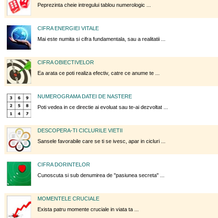
Peprezinta cheie intregului tablou numerologic ...
CIFRA ENERGIEI VITALE
Mai este numita si cifra fundamentala, sau a realitatii ...
CIFRA OBIECTIVELOR
Ea arata ce poti realiza efectiv, catre ce anume te ...
NUMEROGRAMA DATEI DE NASTERE
Poti vedea in ce directie ai evoluat sau te-ai dezvoltat ...
DESCOPERA-TI CICLURILE VIETII
Sansele favorabile care se ti se ivesc, apar in cicluri ...
CIFRA DORINTELOR
Cunoscuta si sub denumirea de "pasiunea secreta" ...
MOMENTELE CRUCIALE
Exista patru momente cruciale in viata ta ...