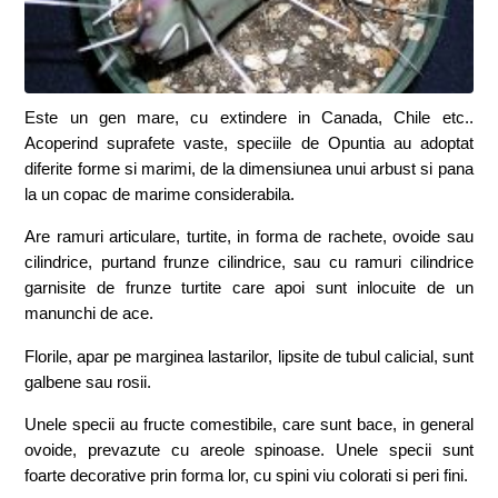
Este un gen mare, cu extindere in Canada, Chile etc..
Acoperind suprafete vaste, speciile de Opuntia au adoptat
diferite forme si marimi, de la dimensiunea unui arbust si pana
la un copac de marime considerabila.
Are ramuri articulare, turtite, in forma de rachete, ovoide sau
cilindrice, purtand frunze cilindrice, sau cu ramuri cilindrice
garnisite de frunze turtite care apoi sunt inlocuite de un
manunchi de ace.
Florile, apar pe marginea lastarilor, lipsite de tubul calicial, sunt
galbene sau rosii.
Unele specii au fructe comestibile, care sunt bace, in general
ovoide, prevazute cu areole spinoase. Unele specii sunt
foarte decorative prin forma lor, cu spini viu colorati si peri fini.