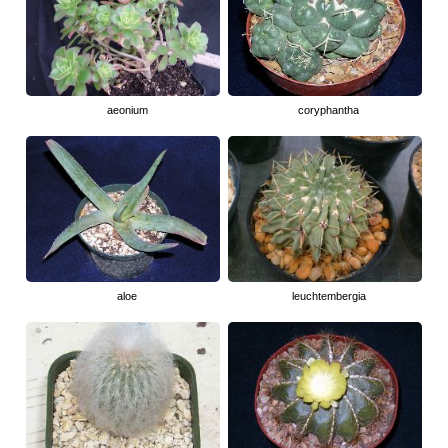
aeonium
coryphantha
aloe
leuchtembergia