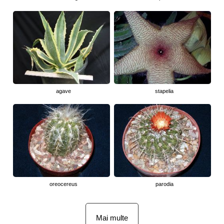
agave
stapelia
oreocereus
parodia
Mai multe