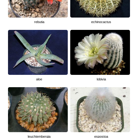
rebutia
echinocactus
aloe
lobivia
leuchtembergia
espostoa