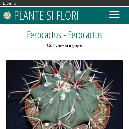
Elixir.ro
PLANTE SI FLORI
Ferocactus - Ferocactus
Cultivare si ingrijire