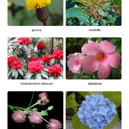
gynura
medinilla
rhododendron obtusum
dipladenia