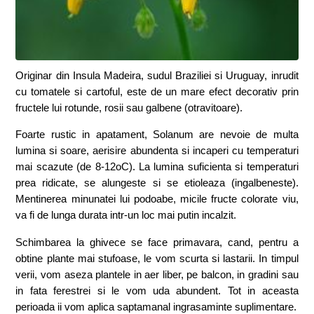
Originar din Insula Madeira, sudul Braziliei si Uruguay, inrudit
cu tomatele si cartoful, este de un mare efect decorativ prin
fructele lui rotunde, rosii sau galbene (otravitoare).
Foarte rustic in apatament, Solanum are nevoie de multa
lumina si soare, aerisire abundenta si incaperi cu temperaturi
mai scazute (de 8-12oC). La lumina suficienta si temperaturi
prea ridicate, se alungeste si se etioleaza (ingalbeneste).
Mentinerea minunatei lui podoabe, micile fructe colorate viu,
va fi de lunga durata intr-un loc mai putin incalzit.
Schimbarea la ghivece se face primavara, cand, pentru a
obtine plante mai stufoase, le vom scurta si lastarii. In timpul
verii, vom aseza plantele in aer liber, pe balcon, in gradini sau
in fata ferestrei si le vom uda abundent. Tot in aceasta
perioada ii vom aplica saptamanal ingrasaminte suplimentare.