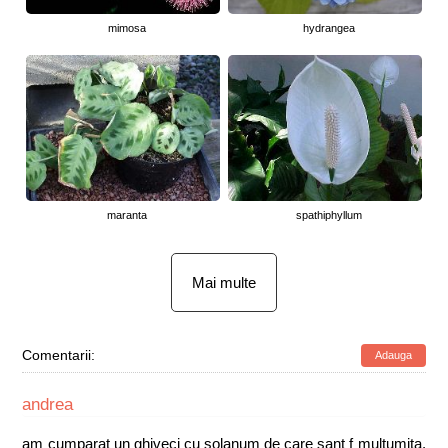
mimosa
hydrangea
maranta
spathiphyllum
Mai multe
Comentarii:
Adauga
andrea
am cumparat un ghiveci cu solanum de care sant f multumita.