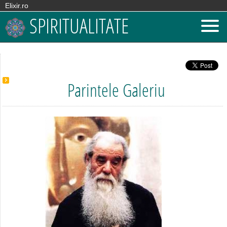
Elixir.ro
SPIRITUALITATE
Parintele Galeriu