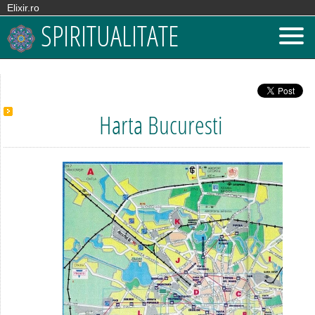
Elixir.ro
SPIRITUALITATE
Harta Bucuresti